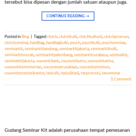
tersebut bisa dipesan dengan jumlah satuan ataupun juga.
CONTINUE READING
→
Posted in
Blog
|
Tagged
clutch
,
clutchkulit
,
clutchkulitasli
,
clutchpromosi
,
clutchseminar
,
handbag
,
handbagkulit
,
pouch
,
pouchkulit
,
pouchseminar
,
seminarkit
,
seminarkitbandung
,
seminarkitjakarta
,
seminarkitkulit
,
seminarkitmurah
,
seminarkitpalembang
,
seminarkitsurabaya
,
seminatkit
,
seminatkitjakarta
,
souvenirbank
,
souvenirbumn
,
souvenirkantor
,
souvenirkementerian
,
souvenirperusahaan
,
souvenirpremium
,
souvenirpromosikantor
,
taskulit
,
taskulitasli
,
taspromosi
,
tasseminar
1
Comment
Gudang Seminar Kit adalah perusahaan tempat pemesanan