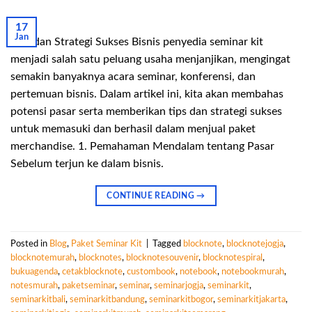
17
Jan
Tips dan Strategi Sukses Bisnis penyedia seminar kit
menjadi salah satu peluang usaha menjanjikan, mengingat
semakin banyaknya acara seminar, konferensi, dan
pertemuan bisnis. Dalam artikel ini, kita akan membahas
potensi pasar serta memberikan tips dan strategi sukses
untuk memasuki dan berhasil dalam menjual paket
merchandise. 1. Pemahaman Mendalam tentang Pasar
Sebelum terjun ke dalam bisnis.
CONTINUE READING
→
Posted in
Blog
,
Paket Seminar Kit
|
Tagged
blocknote
,
blocknotejogja
,
blocknotemurah
,
blocknotes
,
blocknotesouvenir
,
blocknotespiral
,
bukuagenda
,
cetakblocknote
,
custombook
,
notebook
,
notebookmurah
,
notesmurah
,
paketseminar
,
seminar
,
seminarjogja
,
seminarkit
,
seminarkitbali
,
seminarkitbandung
,
seminarkitbogor
,
seminarkitjakarta
,