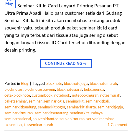
May
Paket Seminar Kit Id Card Lanyard Printing Pesanan PT.
Ultra Prima Abadi Hallo para customer setia dari Gudang
Seminar Kit, kali ini kita akan membahas tentang produk
souvenir yaitu sebuah produk paket seminar kit id card
yang talinya terbuat dari tissue atau juga sering disebut
dengan lanyard tissue. ID Card tersebut dibranding dengan
desain printing.
CONTINUE READING
→
Posted in
Blog
|
Tagged
blocknote
,
blocknotejogja
,
blocknotemurah
,
blocknotes
,
blocknotesouvenir
,
blocknotespiral
,
bukuagenda
,
cetakblocknote
,
custombook
,
notebook
,
notebookmurah
,
notesmurah
,
paketseminar
,
seminar
,
seminarjogja
,
seminarkit
,
seminarkitbali
,
seminarkitbandung
,
seminarkitbogor
,
seminarkitjakarta
,
seminarkitjogja
,
seminarkitmurah
,
seminarkitsemarang
,
seminarkitsurabaya
,
seminarnasional
,
souvenirkantor
,
souvenirmurah
,
souvenirseminar
,
tasseminar
,
tasseminarmurah
1
Comment