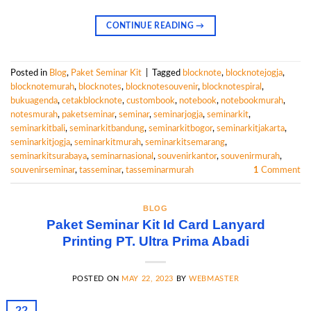
CONTINUE READING
→
Posted in
Blog
,
Paket Seminar Kit
|
Tagged
blocknote
,
blocknotejogja
,
blocknotemurah
,
blocknotes
,
blocknotesouvenir
,
blocknotespiral
,
bukuagenda
,
cetakblocknote
,
custombook
,
notebook
,
notebookmurah
,
notesmurah
,
paketseminar
,
seminar
,
seminarjogja
,
seminarkit
,
seminarkitbali
,
seminarkitbandung
,
seminarkitbogor
,
seminarkitjakarta
,
seminarkitjogja
,
seminarkitmurah
,
seminarkitsemarang
,
seminarkitsurabaya
,
seminarnasional
,
souvenirkantor
,
souvenirmurah
,
souvenirseminar
,
tasseminar
,
tasseminarmurah
1
Comment
BLOG
Paket Seminar Kit Id Card Lanyard
Printing PT. Ultra Prima Abadi
POSTED ON
MAY 22, 2023
BY
WEBMASTER
22