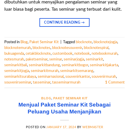
dibutuhkan untuk menyajikan pengalaman seminar yang
luar biasa bagi peserta. Tas seminar yang terbuat dari kulit.
CONTINUE READING
→
Posted in
Blog
,
Paket Seminar Kit
|
Tagged
blocknote
,
blocknotejogja
,
blocknotemurah
,
blocknotes
,
blocknotesouvenir
,
blocknotespiral
,
bukuagenda
,
cetakblocknote
,
custombook
,
notebook
,
notebookmurah
,
notesmurah
,
paketseminar
,
seminar
,
seminarjogja
,
seminarkit
,
seminarkitbali
,
seminarkitbandung
,
seminarkitbogor
,
seminarkitjakarta
,
seminarkitjogja
,
seminarkitmurah
,
seminarkitsemarang
,
seminarkitsurabaya
,
seminarnasional
,
souvenirkantor
,
souvenirmurah
,
souvenirseminar
,
tasseminar
,
tasseminarmurah
1
Comment
BLOG
,
PAKET SEMINAR KIT
Menjual Paket Seminar Kit Sebagai
Peluang Usaha Menjanjikan
POSTED ON
JANUARY 17, 2024
BY
WEBMASTER