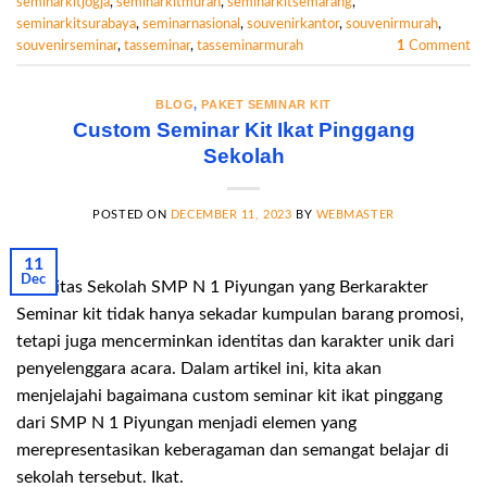
seminarkitjogja
,
seminarkitmurah
,
seminarkitsemarang
,
seminarkitsurabaya
,
seminarnasional
,
souvenirkantor
,
souvenirmurah
,
souvenirseminar
,
tasseminar
,
tasseminarmurah
1
Comment
BLOG
,
PAKET SEMINAR KIT
Custom Seminar Kit Ikat Pinggang
Sekolah
POSTED ON
DECEMBER 11, 2023
BY
WEBMASTER
11
Dec
Identitas Sekolah SMP N 1 Piyungan yang Berkarakter
Seminar kit tidak hanya sekadar kumpulan barang promosi,
tetapi juga mencerminkan identitas dan karakter unik dari
penyelenggara acara. Dalam artikel ini, kita akan
menjelajahi bagaimana custom seminar kit ikat pinggang
dari SMP N 1 Piyungan menjadi elemen yang
merepresentasikan keberagaman dan semangat belajar di
sekolah tersebut. Ikat.