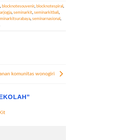
,
blocknotesouvenir
,
blocknotespiral
,
arjogja
,
seminarkit
,
seminarkitbali
,
minarkitsurabaya
,
seminarnasional
,
.
sanan komunitas wonogiri
SEKOLAH
”
Kit