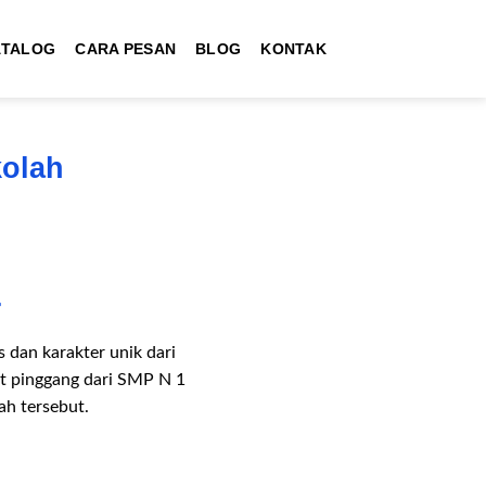
ATALOG
CARA PESAN
BLOG
KONTAK
kolah
r
 dan karakter unik dari
kat pinggang dari SMP N 1
ah tersebut.