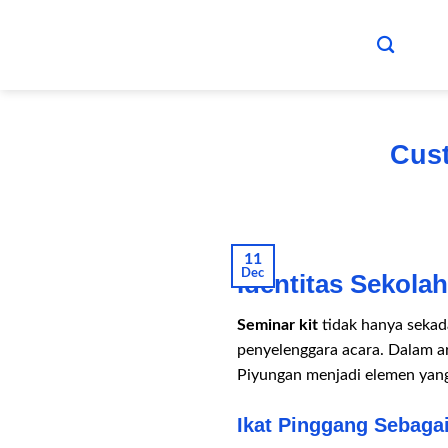
Skip
to
content
Cust
11
Dec
Identitas Sekola
Seminar kit
tidak hanya sekad
penyelenggara acara. Dalam ar
Piyungan menjadi elemen yang
Ikat Pinggang Sebagai