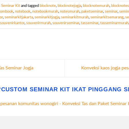
 Seminar Kit
and tagged
blocknote
,
blocknotejogja
,
blocknotemurah
,
blocknotes
tombook
,
notebook
,
notebookmurah
,
notesmurah
,
paketseminar
,
seminar
,
semin
or
,
seminarkitjakarta
,
seminarkitjogja
,
seminarkitmurah
,
seminarkitsemarang
,
se
souvenirkantor
,
souvenirmurah
,
souvenirseminar
,
tasseminar
,
tasseminarmurah
Tas Seminar Jogja
Konveksi kaos jogja pe
“
CUSTOM SEMINAR KIT IKAT PINGGANG 
 pesanan komunitas wonogiri - Konveksi Tas dan Paket Seminar 