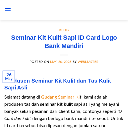
Skip
to
content
BLOG
Seminar Kit Kulit Sapi ID Card Logo
Bank Mandiri
POSTED ON
MAY 26, 2023
BY
WEBMASTER
26
May
Produsen Seminar Kit Kulit dan Tas Kulit
Sapi Asli
Selamat datang di
Gudang Seminar Ki
t, kami adalah
produsen tas dan
seminar kit kulit
sapi asli yang melayani
banyak sekali pesanan dari client kami, contonya seperti
ID
Card dari kulit
dengan berlogo bank mandiri tersebut. Untuk
id card tersebut bisa dipesan dengan jumlah satuan