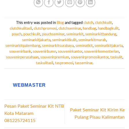
This entry was posted in
Blog
and tagged
clutch
,
clutchkulit
,
clutchkulitasli
,
clutchpromosi
,
clutchseminar
,
handbag
,
handbagkulit
,
pouch
,
pouchkulit
,
pouchseminar
,
seminarkit
,
seminarkitbandung
,
seminarkitjakarta
,
seminarkitkulit
,
seminarkitmurah
,
seminarkitpalembang
,
seminarkitsurabaya
,
seminatkit
,
seminatkitjakarta
,
souvenirbank
,
souvenirbumn
,
souvenirkantor
,
souvenirkementerian
,
souvenirperusahaan
,
souvenirpremium
,
souvenirpromosikantor
,
taskulit
,
taskulitasli
,
taspromosi
,
tasseminar
.
WEBMASTER
Pesan Paket Seminar Kit NTB
Paket Seminar Kit Kirim Ke
Kota Mataram
Pulang Pisau Kalimantan
081225724115