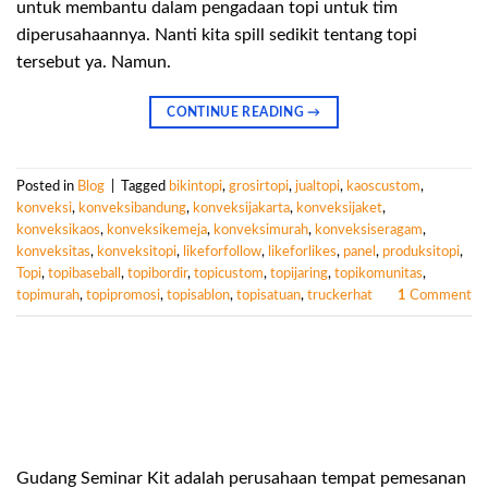
untuk membantu dalam pengadaan topi untuk tim
diperusahaannya. Nanti kita spill sedikit tentang topi
tersebut ya. Namun.
CONTINUE READING
→
Posted in
Blog
|
Tagged
bikintopi
,
grosirtopi
,
jualtopi
,
kaoscustom
,
konveksi
,
konveksibandung
,
konveksijakarta
,
konveksijaket
,
konveksikaos
,
konveksikemeja
,
konveksimurah
,
konveksiseragam
,
konveksitas
,
konveksitopi
,
likeforfollow
,
likeforlikes
,
panel
,
produksitopi
,
Topi
,
topibaseball
,
topibordir
,
topicustom
,
topijaring
,
topikomunitas
,
topimurah
,
topipromosi
,
topisablon
,
topisatuan
,
truckerhat
1
Comment
Gudang Seminar Kit adalah perusahaan tempat pemesanan