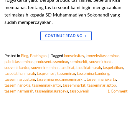
Yogyakarta yaitu berupa produk tas ransel. Sebelum kita
membahas tentang tas tersebut kami ingin mengucapkan
terimakasih kepada SD Muhammadiyah Sokonandi yang
sudah mempercayakan.
CONTINUE READING
→
Posted in
Blog
,
Postingan
|
Tagged
konveksitas
,
konveksitasseminar
,
pabriktasseminar
,
produsentasseminar
,
seminarkit
,
souvenirbank
,
souvenirkantor
,
souvenirseminar
,
tasdiklat
,
tasdiklatmurah
,
taspelatihan
,
taspelatihanmurah
,
taspromosi
,
tasseminar
,
tasseminarbandung
,
tasseminarcustom
,
tasseminargudangseminarkit
,
tasseminarjakarta
,
tasseminarjogja
,
tasseminarkantor
,
tasseminarkit
,
tasseminarlaptop
,
tasseminarmurah
,
tasseminarsurabaya
,
tassouvenir
1
Comment