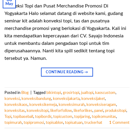
May
Konveksi Topi dan Pusat Merchandise Promosi Di
Yogyakarta Halo selamat datang di website kami, gudang
seminar kit adalah konveksi topi, tas dan pusatnya
merchandise promosi yang berlokasi di Yogyakarta. Kali ini
kita mendapatkan kepercayaan dari CV. Sayajo Indonesia
untuk membantu dalam pengadaan topi untuk tim
diperusahaannya. Nanti kita spill sedikit tentang topi
tersebut ya. Namun.
CONTINUE READING
→
Posted in
Blog
|
Tagged
bikintopi
,
grosirtopi
,
jualtopi
,
kaoscustom
,
konveksi
,
konveksibandung
,
konveksijakarta
,
konveksijaket
,
konveksikaos
,
konveksikemeja
,
konveksimurah
,
konveksiseragam
,
konveksitas
,
konveksitopi
,
likeforfollow
,
likeforlikes
,
panel
,
produksitopi
,
Topi
,
topibaseball
,
topibordir
,
topicustom
,
topijaring
,
topikomunitas
,
topimurah
,
topipromosi
,
topisablon
,
topisatuan
,
truckerhat
1
Comment