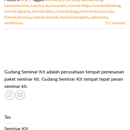
Posted in
Blog
|
Tagged
bikinkaos
,
grosirkaos
,
kaosbandung
,
kaoskomunitas
,
kaosmurah
,
kaospolos
,
konveksibaju
,
konveksibandung
,
konveksijakarta
,
konveksijaket
,
konveksijogja
,
konveksikaosmurah
,
konveksikemeja
,
konveksimurah
,
konveksiseragam
,
sablonkaos
,
vendorkaos
1
Comment
Gudang Seminar Kit adalah perusahaan tempat pemesanan
paket seminar kit. Gudang Seminar Kit tempat tepat pesan
seminar kit.
Tas
Seminar Kit