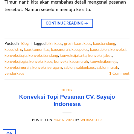
Timur, nanti kita akan membahas detail mengenai pesanan
tersebut. Namun sebelum menuju ke situ.
CONTINUE READING
→
Posted in
Blog
|
Tagged
bikinkaos
,
grosirkaos
,
kaos
,
kaosbandung
,
kaosdistro
,
kaoskomunitas
,
kaosmurah
,
kaospolos
,
kaossablon
,
konveksi
,
konveksibaju
,
konveksibandung
,
konveksijakarta
,
konveksijaket
,
konveksijogja
,
konveksikaos
,
konveksikaosmurah
,
konveksikemeja
,
konveksimurah
,
konveksiseragam
,
sablon
,
sablonkaos
,
sablonmurah
,
vendorkaos
1
Comment
BLOG
Konveksi Topi Pesanan CV. Sayajo
Indonesia
POSTED ON
MAY 6, 2023
BY
WEBMASTER
06