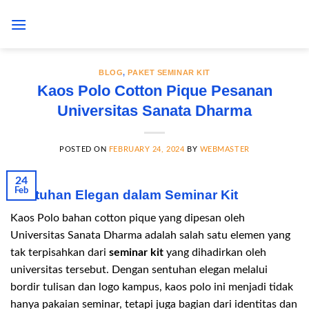
Skip
to
content
BLOG
,
PAKET SEMINAR KIT
Kaos Polo Cotton Pique Pesanan
Universitas Sanata Dharma
POSTED ON
FEBRUARY 24, 2024
BY
WEBMASTER
24
Feb
Sentuhan Elegan dalam Seminar Kit
Kaos Polo bahan cotton pique yang dipesan oleh
Universitas Sanata Dharma adalah salah satu elemen yang
tak terpisahkan dari
seminar kit
yang dihadirkan oleh
universitas tersebut. Dengan sentuhan elegan melalui
bordir tulisan dan logo kampus, kaos polo ini menjadi tidak
hanya pakaian seminar, tetapi juga bagian dari identitas dan