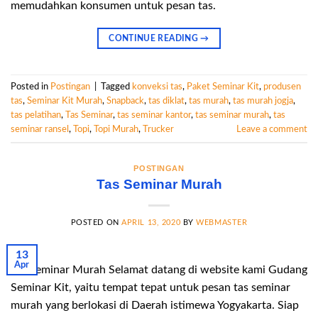
memudahkan konsumen untuk pesan tas.
CONTINUE READING
→
Posted in
Postingan
|
Tagged
konveksi tas
,
Paket Seminar Kit
,
produsen
tas
,
Seminar Kit Murah
,
Snapback
,
tas diklat
,
tas murah
,
tas murah jogja
,
tas pelatihan
,
Tas Seminar
,
tas seminar kantor
,
tas seminar murah
,
tas
seminar ransel
,
Topi
,
Topi Murah
,
Trucker
Leave a comment
POSTINGAN
Tas Seminar Murah
POSTED ON
APRIL 13, 2020
BY
WEBMASTER
13
Apr
Tas Seminar Murah Selamat datang di website kami Gudang
Seminar Kit, yaitu tempat tepat untuk pesan tas seminar
murah yang berlokasi di Daerah istimewa Yogyakarta. Siap