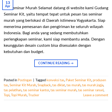
13
Apr
Tas Seminar Murah Selamat datang di website kami Gudang
Seminar Kit, yaitu tempat tepat untuk pesan tas seminar
murah yang berlokasi di Daerah istimewa Yogyakarta. Siap
menerima pemesanan dan pengiriman ke seluruh wilayah
Indonesia. Bagi anda yang sedang membutuhkan
perlengkapan seminar, kami siap membantu anda. Dengan
keunggulan desain custom bisa disesuiakn dengan
kebutuhan dan budget.
CONTINUE READING
→
Posted in
Postingan
|
Tagged
konveksi tas
,
Paket Seminar Kit
,
produsen
tas
,
Seminar Kit Murah
,
Snapback
,
tas diklat
,
tas murah
,
tas murah jogja
,
tas pelatihan
,
tas seminar kantor
,
tas seminar murah
,
tas seminar ransel
,
Topi
,
Topi Murah
,
Trucker
Leave a comment