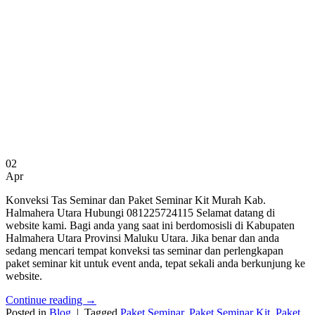
02
Apr
Konveksi Tas Seminar dan Paket Seminar Kit Murah Kab.
Halmahera Utara Hubungi 081225724115 Selamat datang di
website kami. Bagi anda yang saat ini berdomosisli di Kabupaten
Halmahera Utara Provinsi Maluku Utara. Jika benar dan anda
sedang mencari tempat konveksi tas seminar dan perlengkapan
paket seminar kit untuk event anda, tepat sekali anda berkunjung ke
website.
Continue reading
→
Posted in
Blog
|
Tagged
Paket Seminar
,
Paket Seminar Kit
,
Paket