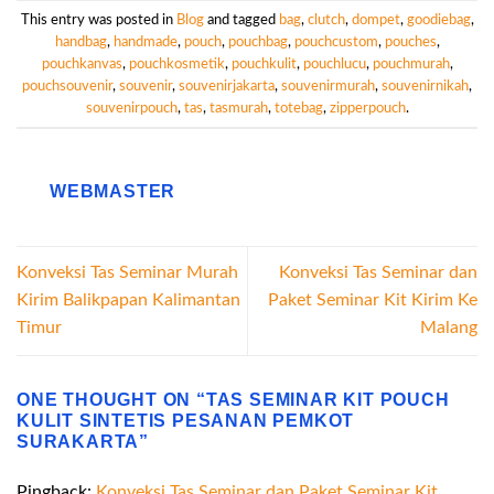
This entry was posted in
Blog
and tagged
bag
,
clutch
,
dompet
,
goodiebag
,
handbag
,
handmade
,
pouch
,
pouchbag
,
pouchcustom
,
pouches
,
pouchkanvas
,
pouchkosmetik
,
pouchkulit
,
pouchlucu
,
pouchmurah
,
pouchsouvenir
,
souvenir
,
souvenirjakarta
,
souvenirmurah
,
souvenirnikah
,
souvenirpouch
,
tas
,
tasmurah
,
totebag
,
zipperpouch
.
WEBMASTER
Konveksi Tas Seminar Murah
Konveksi Tas Seminar dan
Kirim Balikpapan Kalimantan
Paket Seminar Kit Kirim Ke
Timur
Malang
ONE THOUGHT ON “
TAS SEMINAR KIT POUCH
KULIT SINTETIS PESANAN PEMKOT
SURAKARTA
”
Pingback:
Konveksi Tas Seminar dan Paket Seminar Kit