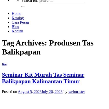
Search for:
Home
Katalog
Cara Pesan
Blog
Kontak
Tag Archives:
Produsen Tas
Balikpapan
Blog
Seminar Kit Murah Tas Seminar
Balikpapan Kalimantan Timur
Posted on
August 5, 2023
July 26, 2023
by
webmaster