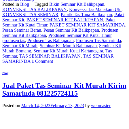
Posted in
Blog
|
Tagged
Bikin Seminar Kit Balikpapan
,
KONVEKSI TAS BALIKPAPAN
,
Konveksi Tas Mahakam Ulu
,
KONVEKSI TAS SEMINAR
,
Pabrik Tas Tana Balikpapan
,
Paket
Seminar Kit
,
PAKET SEMINAR KIT BALIKPAPAN
,
Paket
Seminar Kit Kutai Timur
,
PAKET SEMINAR KIT SAMARINDA
,
Pesan Seminar Berau
,
Pesan Seminar Kit Balikpapan
,
Produsen
Seminar Kit Balikpapan
,
Produsen Seminar Kit Kutai Timur
,
produsen tas
,
Produsen Tas Balikpapan
,
Produsen Tas Samarinda
,
Seminar Kit Murah
,
Seminar Kit Murah Balikpapan
,
Seminar Kit
Murah Bontang
,
Seminar Kit Murah Kutai Kartanegara
,
Tas
Seminar
,
TAS SEMINAR BALIKPAPAN
,
TAS SEMINAR
SAMARINDA
1
Comment
Blog
Jual Paket Tas Seminar Kit Murah Kirim
Samarinda 081225724115
Posted on
March 14, 2023
February 13, 2023
by
webmaster