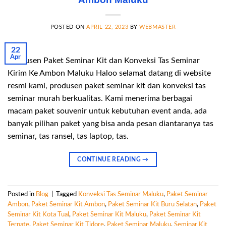
POSTED ON
APRIL 22, 2023
BY
WEBMASTER
22
Apr
Produsen Paket Seminar Kit dan Konveksi Tas Seminar
Kirim Ke Ambon Maluku Haloo selamat datang di website
resmi kami, produsen paket seminar kit dan konveksi tas
seminar murah berkualitas. Kami menerima berbagai
macam paket souvenir untuk kebutuhan event anda, ada
banyak pilihan paket yang bisa anda pesan diantaranya tas
seminar, tas ransel, tas laptop, tas.
CONTINUE READING
→
Posted in
Blog
|
Tagged
Konveksi Tas Seminar Maluku
,
Paket Seminar
Ambon
,
Paket Seminar Kit Ambon
,
Paket Seminar Kit Buru Selatan
,
Paket
Seminar Kit Kota Tual
,
Paket Seminar Kit Maluku
,
Paket Seminar Kit
Ternate
,
Paket Seminar Kit Tidore
,
Paket Seminar Maluku
,
Seminar Kit