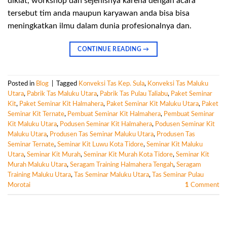
diklat, workshop dan sejenisnya karena dengan acara
tersebut tim anda maupun karyawan anda bisa bisa
meningkatkan ilmu dalam dunia profesionalnya dan.
CONTINUE READING
→
Posted in
Blog
|
Tagged
Konveksi Tas Kep. Sula
,
Konveksi Tas Maluku
Utara
,
Pabrik Tas Maluku Utara
,
Pabrik Tas Pulau Taliabu
,
Paket Seminar
Kit
,
Paket Seminar Kit Halmahera
,
Paket Seminar Kit Maluku Utara
,
Paket
Seminar Kit Ternate
,
Pembuat Seminar Kit Halmahera
,
Pembuat Seminar
Kit Maluku Utara
,
Podusen Seminar Kit Halmahera
,
Podusen Seminar Kit
Maluku Utara
,
Produsen Tas Seminar Maluku Utara
,
Produsen Tas
Seminar Ternate
,
Seminar Kit Luwu Kota Tidore
,
Seminar Kit Maluku
Utara
,
Seminar Kit Murah
,
Seminar Kit Murah Kota Tidore
,
Seminar Kit
Murah Maluku Utara
,
Seragam Training Halmahera Tengah
,
Seragam
Training Maluku Utara
,
Tas Seminar Maluku Utara
,
Tas Seminar Pulau
Morotai
1
Comment