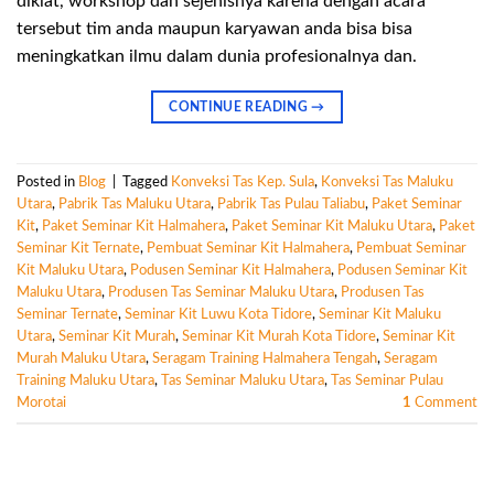
diklat, workshop dan sejenisnya karena dengan acara
tersebut tim anda maupun karyawan anda bisa bisa
meningkatkan ilmu dalam dunia profesionalnya dan.
CONTINUE READING
→
Posted in
Blog
|
Tagged
Konveksi Tas Kep. Sula
,
Konveksi Tas Maluku
Utara
,
Pabrik Tas Maluku Utara
,
Pabrik Tas Pulau Taliabu
,
Paket Seminar
Kit
,
Paket Seminar Kit Halmahera
,
Paket Seminar Kit Maluku Utara
,
Paket
Seminar Kit Ternate
,
Pembuat Seminar Kit Halmahera
,
Pembuat Seminar
Kit Maluku Utara
,
Podusen Seminar Kit Halmahera
,
Podusen Seminar Kit
Maluku Utara
,
Produsen Tas Seminar Maluku Utara
,
Produsen Tas
Seminar Ternate
,
Seminar Kit Luwu Kota Tidore
,
Seminar Kit Maluku
Utara
,
Seminar Kit Murah
,
Seminar Kit Murah Kota Tidore
,
Seminar Kit
Murah Maluku Utara
,
Seragam Training Halmahera Tengah
,
Seragam
Training Maluku Utara
,
Tas Seminar Maluku Utara
,
Tas Seminar Pulau
Morotai
1
Comment