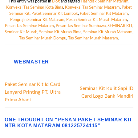
This entry was posted in
Blog
and tagged
Flashdisk Seminar Mataram
,
Konveksi Tas Seminar Kota Bima
,
Konveksi Tas Seminar Mataram
,
Paket
Seminar Kit
,
Paket Seminar Kit Lombok
,
Paket Seminar Kit Mataram
,
Pengrajin Seminar Kit Mataram
,
Pesan Seminar Kit Murah Mataram
,
Pesan Tas Seminar Mataram
,
Pesan Tas Seminar Sumbawa
,
SEMINAR KIT
,
Seminar Kit Murah
,
Seminar Kit Murah Bima
,
Seminar Kit Murah Mataram
,
Tas Seminar Murah Dompu
,
Tas Seminar Murah Mataram
.
WEBMASTER
Paket Seminar Kit Id Card
Seminar Kit Kulit Sapi ID
Lanyard Printing PT. Ultra
Card Logo Bank Mandiri
Prima Abadi
ONE THOUGHT ON “
PESAN PAKET SEMINAR KIT
NTB KOTA MATARAM 081225724115
”