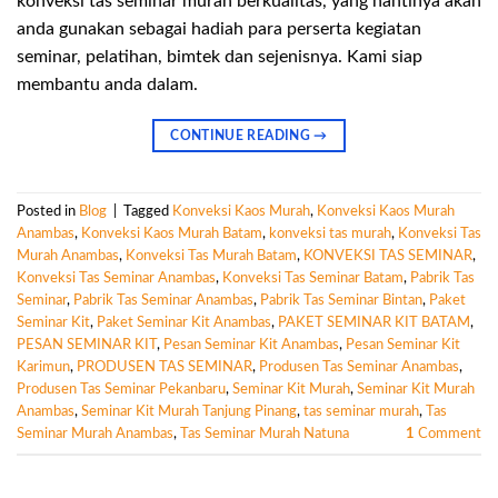
konveksi tas seminar murah berkualitas, yang nantinya akan
anda gunakan sebagai hadiah para perserta kegiatan
seminar, pelatihan, bimtek dan sejenisnya. Kami siap
membantu anda dalam.
CONTINUE READING
→
Posted in
Blog
|
Tagged
Konveksi Kaos Murah
,
Konveksi Kaos Murah
Anambas
,
Konveksi Kaos Murah Batam
,
konveksi tas murah
,
Konveksi Tas
Murah Anambas
,
Konveksi Tas Murah Batam
,
KONVEKSI TAS SEMINAR
,
Konveksi Tas Seminar Anambas
,
Konveksi Tas Seminar Batam
,
Pabrik Tas
Seminar
,
Pabrik Tas Seminar Anambas
,
Pabrik Tas Seminar Bintan
,
Paket
Seminar Kit
,
Paket Seminar Kit Anambas
,
PAKET SEMINAR KIT BATAM
,
PESAN SEMINAR KIT
,
Pesan Seminar Kit Anambas
,
Pesan Seminar Kit
Karimun
,
PRODUSEN TAS SEMINAR
,
Produsen Tas Seminar Anambas
,
Produsen Tas Seminar Pekanbaru
,
Seminar Kit Murah
,
Seminar Kit Murah
Anambas
,
Seminar Kit Murah Tanjung Pinang
,
tas seminar murah
,
Tas
Seminar Murah Anambas
,
Tas Seminar Murah Natuna
1
Comment