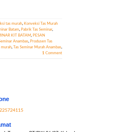
ksi tas murah
,
Konveksi Tas Murah
minar Batam
,
Pabrik Tas Seminar
,
INAR KIT BATAM
,
PESAN
Seminar Anambas
,
Produsen Tas
r murah
,
Tas Seminar Murah Anambas
,
1
Comment
one
225724115
amat