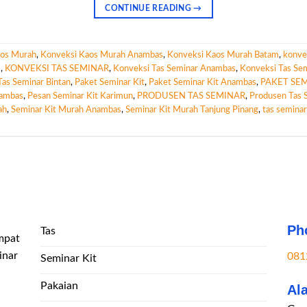
CONTINUE READING
→
aos Murah
,
Konveksi Kaos Murah Anambas
,
Konveksi Kaos Murah Batam
,
konve
m
,
KONVEKSI TAS SEMINAR
,
Konveksi Tas Seminar Anambas
,
Konveksi Tas Se
Tas Seminar Bintan
,
Paket Seminar Kit
,
Paket Seminar Kit Anambas
,
PAKET SEM
nambas
,
Pesan Seminar Kit Karimun
,
PRODUSEN TAS SEMINAR
,
Produsen Tas 
ah
,
Seminar Kit Murah Anambas
,
Seminar Kit Murah Tanjung Pinang
,
tas semina
Ph
Tas
mpat
inar
081
Seminar Kit
Pakaian
Al