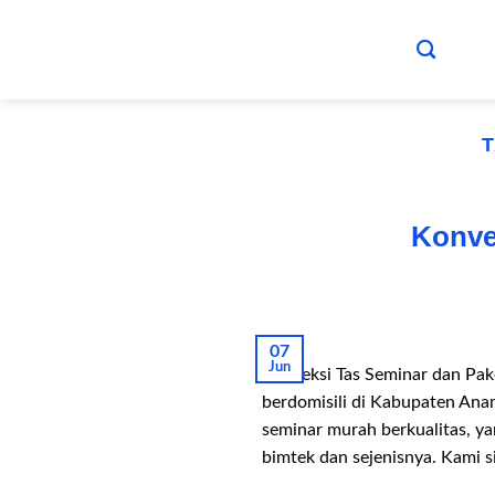
Skip
to
content
Konve
07
Jun
Konveksi Tas Seminar dan Pa
berdomisili di Kabupaten An
seminar murah berkualitas, ya
bimtek dan sejenisnya. Kami 