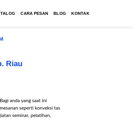
ATALOG
CARA PESAN
BLOG
KONTAK
M
. Riau
gi anda yang saat ini
esanan seperti konveksi tas
iatan seminar, pelatihan,