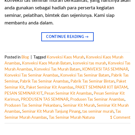
konveksi tas seminar murah berkualitas, yang nantinya akan
anda gunakan sebagai hadiah para perserta kegiatan
seminar, pelatihan, bimtek dan sejenisnya. Kami siap
membantu anda dalam.
CONTINUE READING
→
Posted in
Blog
|
Tagged
Konveksi Kaos Murah
,
Konveksi Kaos Murah
Anambas
,
Konveksi Kaos Murah Batam
,
konveksi tas murah
,
Konveksi Tas
Murah Anambas
,
Konveksi Tas Murah Batam
,
KONVEKSI TAS SEMINAR
,
Konveksi Tas Seminar Anambas
,
Konveksi Tas Seminar Batam
,
Pabrik Tas
Seminar
,
Pabrik Tas Seminar Anambas
,
Pabrik Tas Seminar Bintan
,
Paket
Seminar Kit
,
Paket Seminar Kit Anambas
,
PAKET SEMINAR KIT BATAM
,
PESAN SEMINAR KIT
,
Pesan Seminar Kit Anambas
,
Pesan Seminar Kit
Karimun
,
PRODUSEN TAS SEMINAR
,
Produsen Tas Seminar Anambas
,
Produsen Tas Seminar Pekanbaru
,
Seminar Kit Murah
,
Seminar Kit Murah
Anambas
,
Seminar Kit Murah Tanjung Pinang
,
tas seminar murah
,
Tas
Seminar Murah Anambas
,
Tas Seminar Murah Natuna
1
Comment