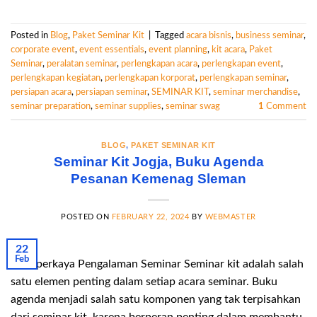
Posted in
Blog
,
Paket Seminar Kit
|
Tagged
acara bisnis
,
business seminar
,
corporate event
,
event essentials
,
event planning
,
kit acara
,
Paket
Seminar
,
peralatan seminar
,
perlengkapan acara
,
perlengkapan event
,
perlengkapan kegiatan
,
perlengkapan korporat
,
perlengkapan seminar
,
persiapan acara
,
persiapan seminar
,
SEMINAR KIT
,
seminar merchandise
,
seminar preparation
,
seminar supplies
,
seminar swag
1
Comment
BLOG
,
PAKET SEMINAR KIT
Seminar Kit Jogja, Buku Agenda
Pesanan Kemenag Sleman
POSTED ON
FEBRUARY 22, 2024
BY
WEBMASTER
22
Feb
Memperkaya Pengalaman Seminar Seminar kit adalah salah
satu elemen penting dalam setiap acara seminar. Buku
agenda menjadi salah satu komponen yang tak terpisahkan
dari seminar kit, karena berperan penting dalam membantu