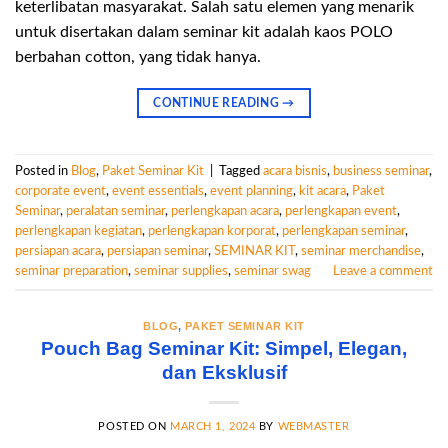
keterlibatan masyarakat. Salah satu elemen yang menarik
untuk disertakan dalam seminar kit adalah kaos POLO
berbahan cotton, yang tidak hanya.
CONTINUE READING
→
Posted in
Blog
,
Paket Seminar Kit
|
Tagged
acara bisnis
,
business seminar
,
corporate event
,
event essentials
,
event planning
,
kit acara
,
Paket
Seminar
,
peralatan seminar
,
perlengkapan acara
,
perlengkapan event
,
perlengkapan kegiatan
,
perlengkapan korporat
,
perlengkapan seminar
,
persiapan acara
,
persiapan seminar
,
SEMINAR KIT
,
seminar merchandise
,
seminar preparation
,
seminar supplies
,
seminar swag
Leave a comment
BLOG
,
PAKET SEMINAR KIT
Pouch Bag Seminar Kit: Simpel, Elegan,
dan Eksklusif
POSTED ON
MARCH 1, 2024
BY
WEBMASTER