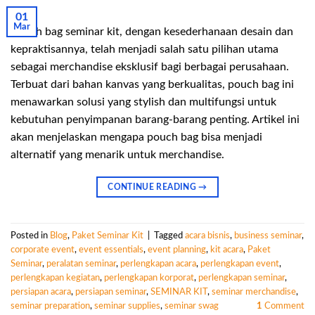
01
Mar
Pouch bag seminar kit, dengan kesederhanaan desain dan
kepraktisannya, telah menjadi salah satu pilihan utama
sebagai merchandise eksklusif bagi berbagai perusahaan.
Terbuat dari bahan kanvas yang berkualitas, pouch bag ini
menawarkan solusi yang stylish dan multifungsi untuk
kebutuhan penyimpanan barang-barang penting. Artikel ini
akan menjelaskan mengapa pouch bag bisa menjadi
alternatif yang menarik untuk merchandise.
CONTINUE READING
→
Posted in
Blog
,
Paket Seminar Kit
|
Tagged
acara bisnis
,
business seminar
,
corporate event
,
event essentials
,
event planning
,
kit acara
,
Paket
Seminar
,
peralatan seminar
,
perlengkapan acara
,
perlengkapan event
,
perlengkapan kegiatan
,
perlengkapan korporat
,
perlengkapan seminar
,
persiapan acara
,
persiapan seminar
,
SEMINAR KIT
,
seminar merchandise
,
seminar preparation
,
seminar supplies
,
seminar swag
1
Comment