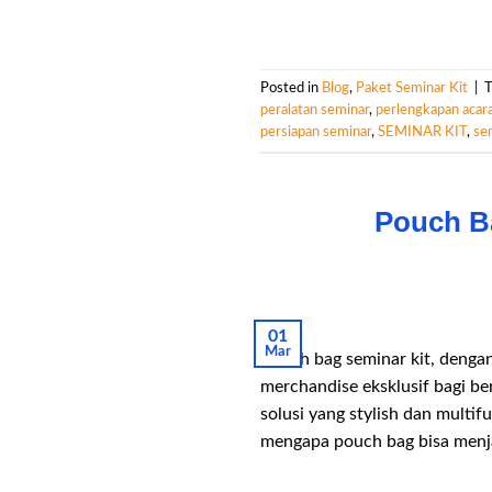
Posted in
Blog
,
Paket Seminar Kit
|
peralatan seminar
,
perlengkapan acar
persiapan seminar
,
SEMINAR KIT
,
se
Pouch Ba
01
Mar
Pouch bag seminar kit, dengan
merchandise eksklusif bagi be
solusi yang stylish dan multi
mengapa pouch bag bisa menja