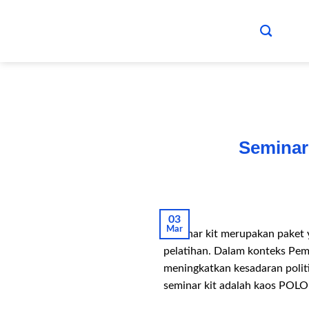
Skip
to
content
Seminar
03
Mar
Seminar kit merupakan paket y
pelatihan. Dalam konteks Pemi
meningkatkan kesadaran politi
seminar kit adalah kaos POLO