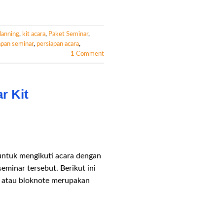
lanning
,
kit acara
,
Paket Seminar
,
apan seminar
,
persiapan acara
,
1
Comment
r Kit
 untuk mengikuti acara dengan
seminar tersebut. Berikut ini
a atau bloknote merupakan