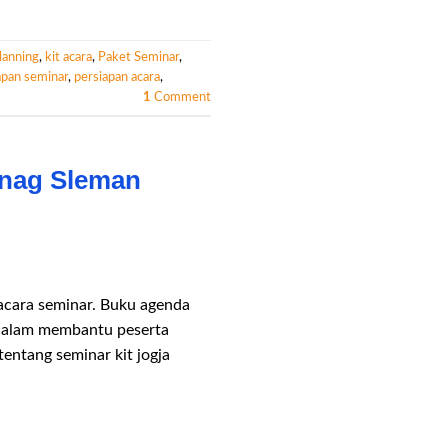
lanning
,
kit acara
,
Paket Seminar
,
apan seminar
,
persiapan acara
,
1
Comment
enag Sleman
acara seminar. Buku agenda
g dalam membantu peserta
entang seminar kit jogja