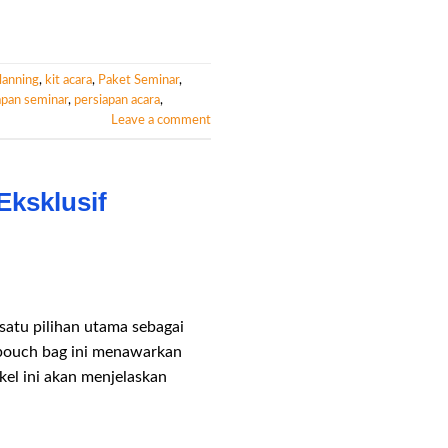
lanning
,
kit acara
,
Paket Seminar
,
apan seminar
,
persiapan acara
,
Leave a comment
Eksklusif
satu pilihan utama sebagai
, pouch bag ini menawarkan
kel ini akan menjelaskan