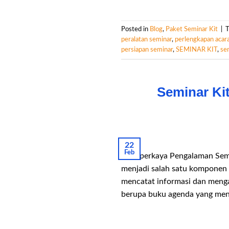
Posted in
Blog
,
Paket Seminar Kit
|
peralatan seminar
,
perlengkapan acar
persiapan seminar
,
SEMINAR KIT
,
se
Seminar Ki
22
Feb
Memperkaya Pengalaman Semina
menjadi salah satu komponen 
mencatat informasi dan mengat
berupa buku agenda yang men