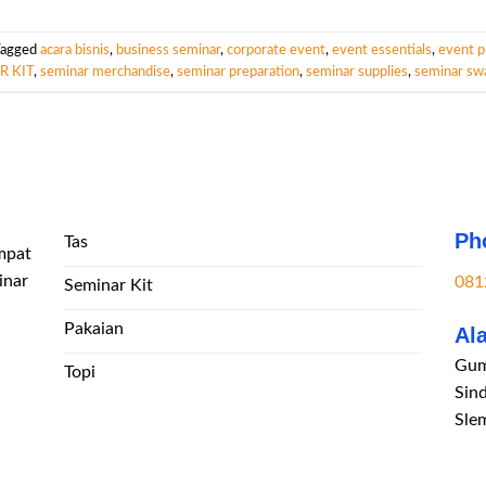
Tagged
acara bisnis
,
business seminar
,
corporate event
,
event essentials
,
event p
R KIT
,
seminar merchandise
,
seminar preparation
,
seminar supplies
,
seminar sw
Ph
Tas
mpat
inar
081
Seminar Kit
Pakaian
Al
Gum
Topi
Sin
Sle