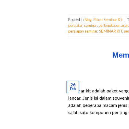
Posted in
Blog
,
Paket Seminar Kit
|
peralatan seminar
,
perlengkapan acar
persiapan seminar
,
SEMINAR KIT
,
se
Mema
26
Feb
Seminar kit adalah paket yang
lancar. Jenis isi dalam souven
adalah beberapa macam jenis
salah satu komponen penting 