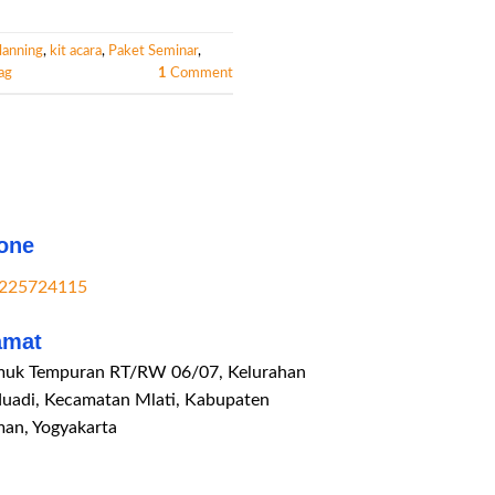
lanning
,
kit acara
,
Paket Seminar
,
ag
1
Comment
one
225724115
amat
uk Tempuran RT/RW 06/07, Kelurahan
duadi, Kecamatan Mlati, Kabupaten
man, Yogyakarta