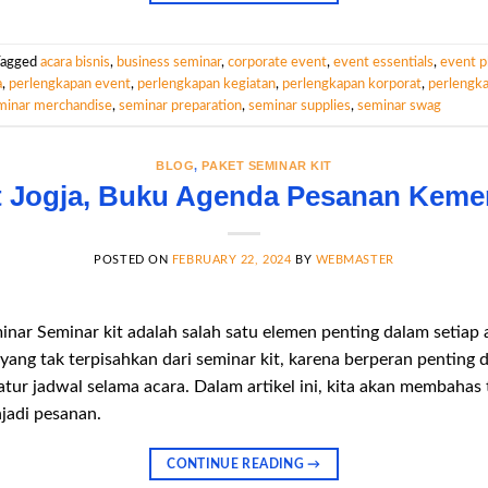
Tagged
acara bisnis
,
business seminar
,
corporate event
,
event essentials
,
event p
a
,
perlengkapan event
,
perlengkapan kegiatan
,
perlengkapan korporat
,
perlengk
minar merchandise
,
seminar preparation
,
seminar supplies
,
seminar swag
BLOG
,
PAKET SEMINAR KIT
t Jogja, Buku Agenda Pesanan Kem
POSTED ON
FEBRUARY 22, 2024
BY
WEBMASTER
r Seminar kit adalah salah satu elemen penting dalam setiap 
yang tak terpisahkan dari seminar kit, karena berperan pentin
ur jadwal selama acara. Dalam artikel ini, kita akan membahas t
jadi pesanan.
CONTINUE READING
→