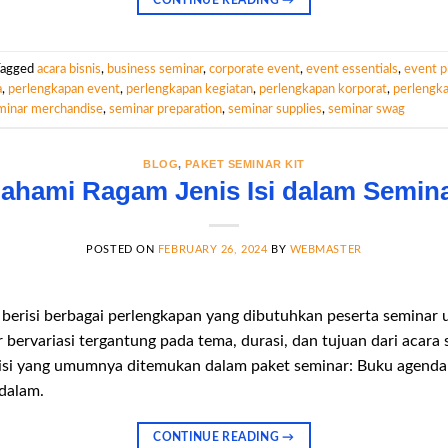
CONTINUE READING
→
Tagged
acara bisnis
,
business seminar
,
corporate event
,
event essentials
,
event p
a
,
perlengkapan event
,
perlengkapan kegiatan
,
perlengkapan korporat
,
perlengk
minar merchandise
,
seminar preparation
,
seminar supplies
,
seminar swag
BLOG
,
PAKET SEMINAR KIT
hami Ragam Jenis Isi dalam Semina
POSTED ON
FEBRUARY 26, 2024
BY
WEBMASTER
 berisi berbagai perlengkapan yang dibutuhkan peserta seminar
ir bervariasi tergantung pada tema, durasi, dan tujuan dari acara 
 isi yang umumnya ditemukan dalam paket seminar: Buku agend
dalam.
CONTINUE READING
→