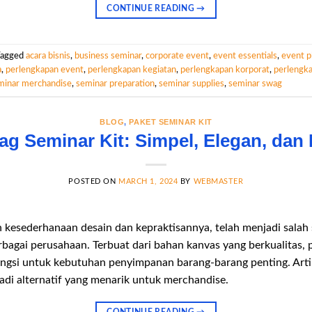
CONTINUE READING
→
Tagged
acara bisnis
,
business seminar
,
corporate event
,
event essentials
,
event p
a
,
perlengkapan event
,
perlengkapan kegiatan
,
perlengkapan korporat
,
perlengk
minar merchandise
,
seminar preparation
,
seminar supplies
,
seminar swag
BLOG
,
PAKET SEMINAR KIT
g Seminar Kit: Simpel, Elegan, dan 
POSTED ON
MARCH 1, 2024
BY
WEBMASTER
 kesederhanaan desain dan kepraktisannya, telah menjadi salah 
rbagai perusahaan. Terbuat dari bahan kanvas yang berkualitas
fungsi untuk kebutuhan penyimpanan barang-barang penting. Arti
di alternatif yang menarik untuk merchandise.