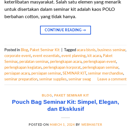
keterlibatan masyarakat. Salah satu elemen yang menarik
untuk disertakan dalam seminar kit adalah kaos POLO
berbahan cotton, yang tidak hanya.
CONTINUE READING
→
Posted in
Blog
,
Paket Seminar Kit
|
Tagged
acara bisnis
,
business seminar
,
corporate event
,
event essentials
,
event planning
,
kit acara
,
Paket
Seminar
,
peralatan seminar
,
perlengkapan acara
,
perlengkapan event
,
perlengkapan kegiatan
,
perlengkapan korporat
,
perlengkapan seminar
,
persiapan acara
,
persiapan seminar
,
SEMINAR KIT
,
seminar merchandise
,
seminar preparation
,
seminar supplies
,
seminar swag
Leave a comment
BLOG
,
PAKET SEMINAR KIT
Pouch Bag Seminar Kit: Simpel, Elegan,
dan Eksklusif
POSTED ON
MARCH 1, 2024
BY
WEBMASTER