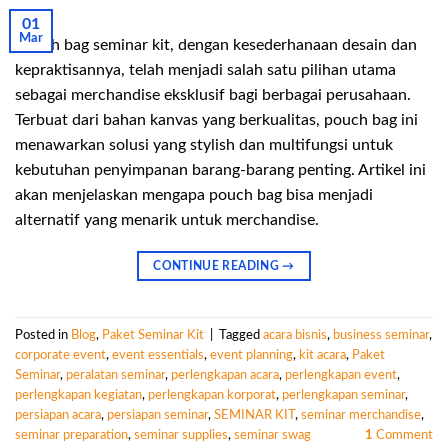
01
Mar
Pouch bag seminar kit, dengan kesederhanaan desain dan
kepraktisannya, telah menjadi salah satu pilihan utama
sebagai merchandise eksklusif bagi berbagai perusahaan.
Terbuat dari bahan kanvas yang berkualitas, pouch bag ini
menawarkan solusi yang stylish dan multifungsi untuk
kebutuhan penyimpanan barang-barang penting. Artikel ini
akan menjelaskan mengapa pouch bag bisa menjadi
alternatif yang menarik untuk merchandise.
CONTINUE READING
→
Posted in
Blog
,
Paket Seminar Kit
|
Tagged
acara bisnis
,
business seminar
,
corporate event
,
event essentials
,
event planning
,
kit acara
,
Paket
Seminar
,
peralatan seminar
,
perlengkapan acara
,
perlengkapan event
,
perlengkapan kegiatan
,
perlengkapan korporat
,
perlengkapan seminar
,
persiapan acara
,
persiapan seminar
,
SEMINAR KIT
,
seminar merchandise
,
seminar preparation
,
seminar supplies
,
seminar swag
1
Comment