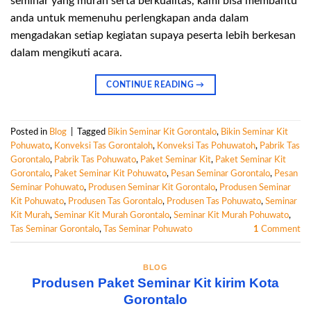
seminar yang murah serta berkualitas, kami bisa membantu
anda untuk memenuhu perlengkapan anda dalam
mengadakan setiap kegiatan supaya peserta lebih berkesan
dalam mengikuti acara.
CONTINUE READING
→
Posted in
Blog
|
Tagged
Bikin Seminar Kit Gorontalo
,
Bikin Seminar Kit
Pohuwato
,
Konveksi Tas Gorontaloh
,
Konveksi Tas Pohuwatoh
,
Pabrik Tas
Gorontalo
,
Pabrik Tas Pohuwato
,
Paket Seminar Kit
,
Paket Seminar Kit
Gorontalo
,
Paket Seminar Kit Pohuwato
,
Pesan Seminar Gorontalo
,
Pesan
Seminar Pohuwato
,
Produsen Seminar Kit Gorontalo
,
Produsen Seminar
Kit Pohuwato
,
Produsen Tas Gorontalo
,
Produsen Tas Pohuwato
,
Seminar
Kit Murah
,
Seminar Kit Murah Gorontalo
,
Seminar Kit Murah Pohuwato
,
Tas Seminar Gorontalo
,
Tas Seminar Pohuwato
1
Comment
BLOG
Produsen Paket Seminar Kit kirim Kota
Gorontalo