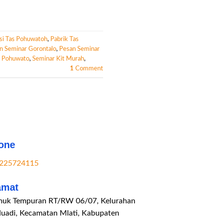
si Tas Pohuwatoh
,
Pabrik Tas
n Seminar Gorontalo
,
Pesan Seminar
s Pohuwato
,
Seminar Kit Murah
,
1
Comment
one
225724115
amat
uk Tempuran RT/RW 06/07, Kelurahan
duadi, Kecamatan Mlati, Kabupaten