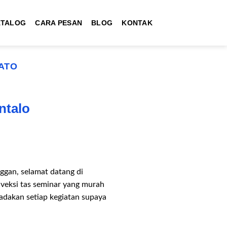
ATALOG
CARA PESAN
BLOG
KONTAK
ATO
ntalo
gan, selamat datang di
nveksi tas seminar yang murah
dakan setiap kegiatan supaya