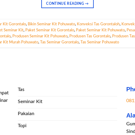
CONTINUE READING
→
r Kit Gorontalo
,
Bikin Seminar Kit Pohuwato
,
Konveksi Tas Gorontaloh
,
Konvek
t Seminar Kit
,
Paket Seminar Kit Gorontalo
,
Paket Seminar Kit Pohuwato
,
Pesa
ontalo
,
Produsen Seminar Kit Pohuwato
,
Produsen Tas Gorontalo
,
Produsen Ta
r Kit Murah Pohuwato
,
Tas Seminar Gorontalo
,
Tas Seminar Pohuwato
Ph
Tas
mpat
inar
081
Seminar Kit
Pakaian
Al
Gum
Topi
Sin