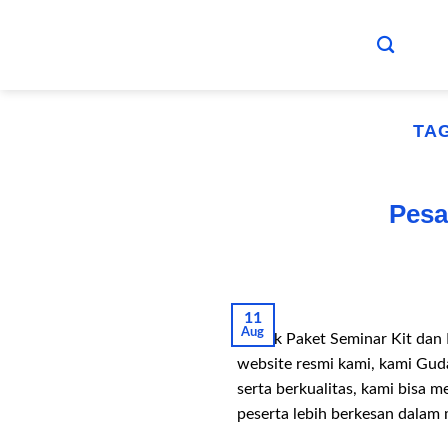
Skip
to
content
TA
Pesa
11
Aug
Pabrik Paket Seminar Kit dan
website resmi kami, kami Gud
serta berkualitas, kami bis
peserta lebih berkesan dalam 