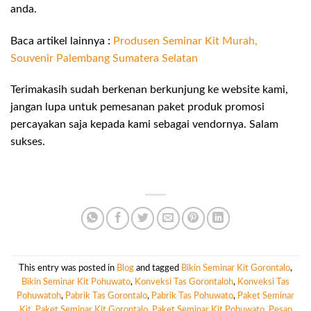
anda.
Baca artikel lainnya :
Produsen Seminar Kit Murah,
Souvenir Palembang Sumatera Selatan
Terimakasih sudah berkenan berkunjung ke website kami,
jangan lupa untuk pemesanan paket produk promosi
percayakan saja kepada kami sebagai vendornya. Salam
sukses.
This entry was posted in
Blog
and tagged
Bikin Seminar Kit Gorontalo
,
Bikin Seminar Kit Pohuwato
,
Konveksi Tas Gorontaloh
,
Konveksi Tas
Pohuwatoh
,
Pabrik Tas Gorontalo
,
Pabrik Tas Pohuwato
,
Paket Seminar
Kit
,
Paket Seminar Kit Gorontalo
,
Paket Seminar Kit Pohuwato
,
Pesan