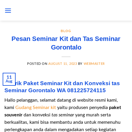
Skip
to
content
BLOG
Pesan Seminar Kit dan Tas Seminar
Gorontalo
POSTED ON
AUGUST 11, 2023
BY
WEBMASTER
11
Aug
Pabrik Paket Seminar Kit dan Konveksi tas
Seminar Gorontalo WA 081225724115
Hallo pelanggan, selamat datang di website resmi kami,
kami
Gudang Seminar kit
yaitu produsen penyedia
paket
souvenir
dan konveksi
tas seminar
yang murah serta
berkualitas, kami bisa membantu anda untuk memenuhu
perlengkapan anda dalam mengadakan setiap kegiatan