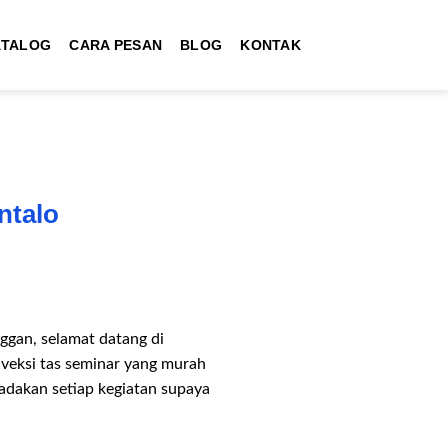
ATALOG
CARA PESAN
BLOG
KONTAK
ntalo
gan, selamat datang di
nveksi tas seminar yang murah
dakan setiap kegiatan supaya