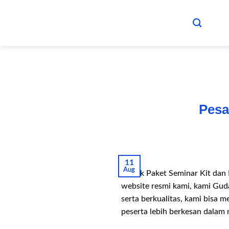
Skip
to
content
Pesa
11
Aug
Pabrik Paket Seminar Kit dan
website resmi kami, kami Gud
serta berkualitas, kami bis
peserta lebih berkesan dalam 