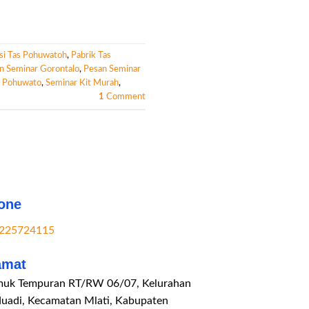
si Tas Pohuwatoh
,
Pabrik Tas
n Seminar Gorontalo
,
Pesan Seminar
s Pohuwato
,
Seminar Kit Murah
,
1
Comment
one
225724115
amat
uk Tempuran RT/RW 06/07, Kelurahan
duadi, Kecamatan Mlati, Kabupaten