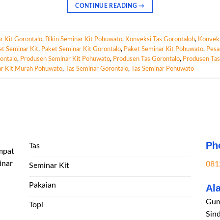
CONTINUE READING
→
r Kit Gorontalo
,
Bikin Seminar Kit Pohuwato
,
Konveksi Tas Gorontaloh
,
Konvek
t Seminar Kit
,
Paket Seminar Kit Gorontalo
,
Paket Seminar Kit Pohuwato
,
Pesa
ontalo
,
Produsen Seminar Kit Pohuwato
,
Produsen Tas Gorontalo
,
Produsen Ta
r Kit Murah Pohuwato
,
Tas Seminar Gorontalo
,
Tas Seminar Pohuwato
Ph
Tas
mpat
inar
081
Seminar Kit
Pakaian
Al
Gum
Topi
Sin