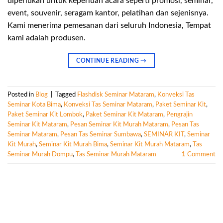
diperlukan untuk keperluan acara seperti promosi, seminar,
event, souvenir, seragam kantor, pelatihan dan sejenisnya.
Kami menerima pemesanan dari seluruh Indonesia, Tempat
kami adalah produsen.
CONTINUE READING
→
Posted in
Blog
|
Tagged
Flashdisk Seminar Mataram
,
Konveksi Tas
Seminar Kota Bima
,
Konveksi Tas Seminar Mataram
,
Paket Seminar Kit
,
Paket Seminar Kit Lombok
,
Paket Seminar Kit Mataram
,
Pengrajin
Seminar Kit Mataram
,
Pesan Seminar Kit Murah Mataram
,
Pesan Tas
Seminar Mataram
,
Pesan Tas Seminar Sumbawa
,
SEMINAR KIT
,
Seminar
Kit Murah
,
Seminar Kit Murah Bima
,
Seminar Kit Murah Mataram
,
Tas
Seminar Murah Dompu
,
Tas Seminar Murah Mataram
1
Comment