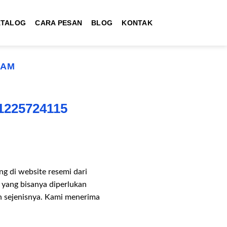
ATALOG
CARA PESAN
BLOG
KONTAK
RAM
1225724115
 di website resemi dari
 yang bisanya diperlukan
an sejenisnya. Kami menerima