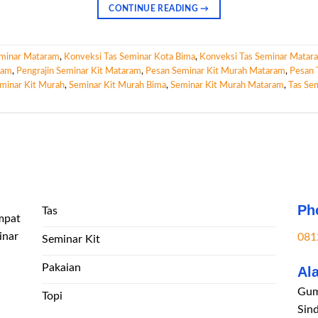
CONTINUE READING
→
eminar Mataram
,
Konveksi Tas Seminar Kota Bima
,
Konveksi Tas Seminar Matar
ram
,
Pengrajin Seminar Kit Mataram
,
Pesan Seminar Kit Murah Mataram
,
Pesan 
minar Kit Murah
,
Seminar Kit Murah Bima
,
Seminar Kit Murah Mataram
,
Tas Se
Ph
Tas
mpat
inar
081
Seminar Kit
Pakaian
Al
Gum
Topi
Sin