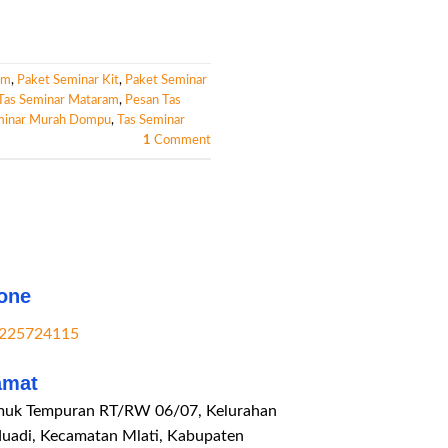
am
,
Paket Seminar Kit
,
Paket Seminar
Tas Seminar Mataram
,
Pesan Tas
minar Murah Dompu
,
Tas Seminar
1
Comment
one
225724115
amat
uk Tempuran RT/RW 06/07, Kelurahan
duadi, Kecamatan Mlati, Kabupaten