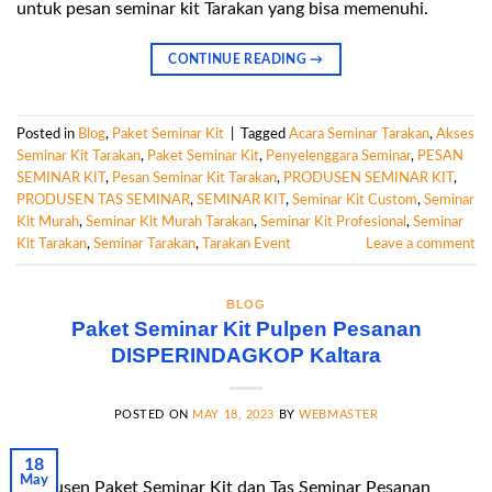
untuk pesan seminar kit Tarakan yang bisa memenuhi.
CONTINUE READING
→
Posted in
Blog
,
Paket Seminar Kit
|
Tagged
Acara Seminar Tarakan
,
Akses
Seminar Kit Tarakan
,
Paket Seminar Kit
,
Penyelenggara Seminar
,
PESAN
SEMINAR KIT
,
Pesan Seminar Kit Tarakan
,
PRODUSEN SEMINAR KIT
,
PRODUSEN TAS SEMINAR
,
SEMINAR KIT
,
Seminar Kit Custom
,
Seminar
Kit Murah
,
Seminar Kit Murah Tarakan
,
Seminar Kit Profesional
,
Seminar
Kit Tarakan
,
Seminar Tarakan
,
Tarakan Event
Leave a comment
BLOG
Paket Seminar Kit Pulpen Pesanan
DISPERINDAGKOP Kaltara
POSTED ON
MAY 18, 2023
BY
WEBMASTER
18
May
Produsen Paket Seminar Kit dan Tas Seminar Pesanan