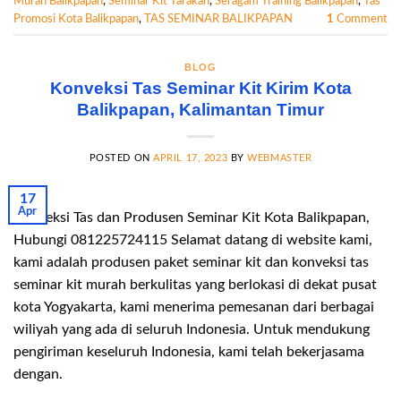
Murah Balikpapan
,
Seminar Kit Tarakan
,
Seragam Training Balikpapan
,
Tas
Promosi Kota Balikpapan
,
TAS SEMINAR BALIKPAPAN
1
Comment
BLOG
Konveksi Tas Seminar Kit Kirim Kota
Balikpapan, Kalimantan Timur
POSTED ON
APRIL 17, 2023
BY
WEBMASTER
17
Apr
Konveksi Tas dan Produsen Seminar Kit Kota Balikpapan,
Hubungi 081225724115 Selamat datang di website kami,
kami adalah produsen paket seminar kit dan konveksi tas
seminar kit murah berkulitas yang berlokasi di dekat pusat
kota Yogyakarta, kami menerima pemesanan dari berbagai
wiliyah yang ada di seluruh Indonesia. Untuk mendukung
pengiriman keseluruh Indonesia, kami telah bekerjasama
dengan.