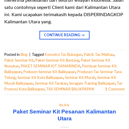
menerima pemesanan dari seluruh wilayah Indonesia. Salah
satu contohnya seperti Client kami dari Kalimantan Utara
ini. Kami ucapakan terimakasih kepada DISPERINDAGKOP
Kalimantan Utara yang.
CONTINUE READING
→
Posted in
Blog
|
Tagged
Konveksi Tas Bulungan
,
Pabrik Tas Malinau
,
Paket Seminar Kit
,
Paket Seminar Kit Bontang
,
Paket Seminar Kit
Nunukan
,
PAKET SEMINAR KIT SAMARINDA
,
Pembuat Seminar Kit
Balikpapan
,
Podusen Seminar Kit Balikpapan
,
Produsen Tas Seminar Tana
Tidung
,
Seminar Kit Kota Balikpapan
,
Seminar Kit Murah
,
Seminar Kit
Murah Balikpapan
,
Seminar Kit Tarakan
,
Seragam Training Balikpapan
,
Tas
Promosi Kota Balikpapan
,
TAS SEMINAR BALIKPAPAN
1
Comment
BLOG
Paket Seminar Kit Pesanan Kalimantan
Utara