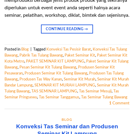
memproduksi berbagai jenis produk produk yang sekiranya
diperlukan untuk event event anda seperti halnya acara
seminar, pelatihan, workshop, diklat, bimtek dan sejenisnya.
CONTINUE READING
→
Posted in
Blog
|
Tagged
Konveksi Tas Pesisir Barat
,
Konveksi Tas Tulang
Bawang
,
Pabrik Tas Tulang Bawang
,
Paket Seminar Kit
,
Paket Seminar Kit
Kota Metro
,
PAKET SEMINAR KIT LAMPUNG
,
Paket Seminar Kit Tulang
Bawang
,
Pesan Seminar Kit Tulang Bawang
,
Produsen Seminar Kit
Pesawaran
,
Produsen Seminar Kit Tulang Bawang
,
Produsen Tas Tulang
Bawang
,
Produsen Tas Way Kanan
,
Seminar Kit Murah
,
Seminar Kit Murah
Bandar Lampung
,
SEMINAR KIT MURAH LAMPUNG
,
Seminar Kit Murah
Tulang Bawang
,
TAS SEMINAR LAMPUNG
,
Tas Seminar Mesuji
,
Tas
Seminar Pringsewu
,
Tas Seminar Tanggamus
,
Tas Seminar Tulang Bawang
1
Comment
BLOG
Konveksi Tas Seminar dan Produsen
Seminar Kit Lampung