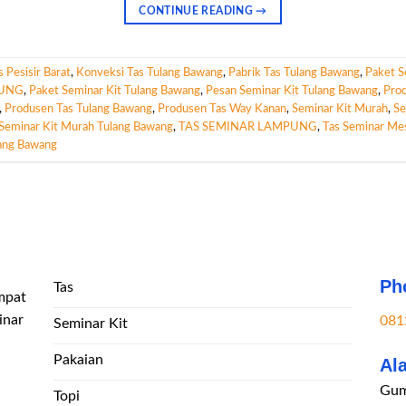
CONTINUE READING
→
 Pesisir Barat
,
Konveksi Tas Tulang Bawang
,
Pabrik Tas Tulang Bawang
,
Paket S
PUNG
,
Paket Seminar Kit Tulang Bawang
,
Pesan Seminar Kit Tulang Bawang
,
Prod
,
Produsen Tas Tulang Bawang
,
Produsen Tas Way Kanan
,
Seminar Kit Murah
,
Se
Seminar Kit Murah Tulang Bawang
,
TAS SEMINAR LAMPUNG
,
Tas Seminar Mes
lang Bawang
Ph
Tas
mpat
inar
081
Seminar Kit
Pakaian
Al
Gum
Topi