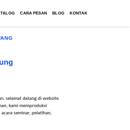
ATALOG
CARA PESAN
BLOG
KONTAK
WANG
pung
n, selamat datang di website
tihan, kami memproduksi
 acara seminar, pelatihan,