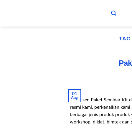
Skip
to
content
TAG
Pak
01
Aug
Produsen Paket Seminar Kit d
resmi kami, perkenalkan kami
berbagai jenis produk produk 
workshop, diklat, bimtek dan 