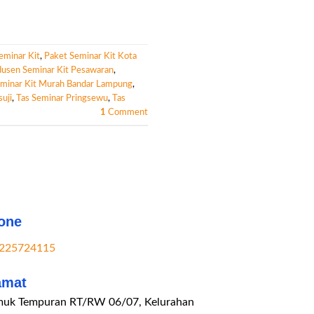
eminar Kit
,
Paket Seminar Kit Kota
usen Seminar Kit Pesawaran
,
minar Kit Murah Bandar Lampung
,
uji
,
Tas Seminar Pringsewu
,
Tas
1
Comment
one
225724115
amat
uk Tempuran RT/RW 06/07, Kelurahan