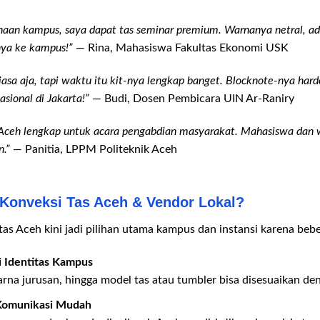
aan kampus, saya dapat tas seminar premium. Warnanya netral, ada
nya ke kampus!”
— Rina, Mahasiswa Fakultas Ekonomi USK
sa aja, tapi waktu itu kit-nya lengkap banget. Blocknote-nya hard
sional di Jakarta!”
— Budi, Dosen Pembicara UIN Ar-Raniry
 Aceh lengkap untuk acara pengabdian masyarakat. Mahasiswa dan w
n.”
— Panitia, LPPM Politeknik Aceh
Konveksi Tas Aceh & Vendor Lokal?
tas Aceh kini jadi pilihan utama kampus dan instansi karena bebe
i Identitas Kampus
warna jurusan, hingga model tas atau tumbler bisa disesuaikan de
 Komunikasi Mudah