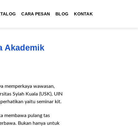
ATALOG
CARA PESAN
BLOG
KONTAK
ra Akademik
anya memperkaya wawasan,
rsitas Syiah Kuala (USK), UIN
perhatikan yaitu seminar kit.
erta membawa pulang tas
 terbawa. Bukan hanya untuk