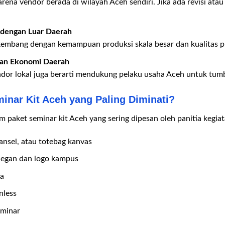
karena vendor berada di wilayah Aceh sendiri. Jika ada revisi ata
 dengan Luar Daerah
erkembang dengan kemampuan produksi skala besar dan kualitas 
n Ekonomi Daerah
endor lokal juga berarti mendukung pelaku usaha Aceh untuk tu
minar Kit Aceh yang Paling Diminati?
am paket seminar kit Aceh yang sering dipesan oleh panitia kegi
ransel, atau totebag kanvas
legan dan logo kampus
a
nless
eminar