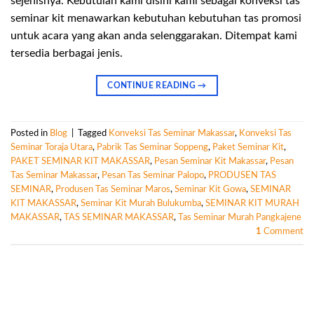
sejenisnya. Kebutulan kami disini kami sebagai konveksi tas
seminar kit menawarkan kebutuhan kebutuhan tas promosi
untuk acara yang akan anda selenggarakan. Ditempat kami
tersedia berbagai jenis.
CONTINUE READING
→
Posted in
Blog
|
Tagged
Konveksi Tas Seminar Makassar
,
Konveksi Tas
Seminar Toraja Utara
,
Pabrik Tas Seminar Soppeng
,
Paket Seminar Kit
,
PAKET SEMINAR KIT MAKASSAR
,
Pesan Seminar Kit Makassar
,
Pesan
Tas Seminar Makassar
,
Pesan Tas Seminar Palopo
,
PRODUSEN TAS
SEMINAR
,
Produsen Tas Seminar Maros
,
Seminar Kit Gowa
,
SEMINAR
KIT MAKASSAR
,
Seminar Kit Murah Bulukumba
,
SEMINAR KIT MURAH
MAKASSAR
,
TAS SEMINAR MAKASSAR
,
Tas Seminar Murah Pangkajene
1
Comment