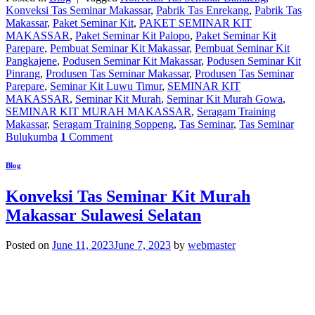
Konveksi Tas Seminar Makassar
,
Pabrik Tas Enrekang
,
Pabrik Tas
Makassar
,
Paket Seminar Kit
,
PAKET SEMINAR KIT
MAKASSAR
,
Paket Seminar Kit Palopo
,
Paket Seminar Kit
Parepare
,
Pembuat Seminar Kit Makassar
,
Pembuat Seminar Kit
Pangkajene
,
Podusen Seminar Kit Makassar
,
Podusen Seminar Kit
Pinrang
,
Produsen Tas Seminar Makassar
,
Produsen Tas Seminar
Parepare
,
Seminar Kit Luwu Timur
,
SEMINAR KIT
MAKASSAR
,
Seminar Kit Murah
,
Seminar Kit Murah Gowa
,
SEMINAR KIT MURAH MAKASSAR
,
Seragam Training
Makassar
,
Seragam Training Soppeng
,
Tas Seminar
,
Tas Seminar
Bulukumba
1
Comment
Blog
Konveksi Tas Seminar Kit Murah
Makassar Sulawesi Selatan
Posted on
June 11, 2023
June 7, 2023
by
webmaster