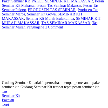
Paket Seminar Kit
,
PAKET SEMINAR KIT MAKASSAR
,
Pesan
Seminar Kit Makassar
,
Pesan Tas Seminar Makassar
,
Pesan Tas
Seminar Palopo
,
PRODUSEN TAS SEMINAR
,
Produsen Tas
Seminar Maros
,
Seminar Kit Gowa
,
SEMINAR KIT
MAKASSAR
,
Seminar Kit Murah Bulukumba
,
SEMINAR KIT
MURAH MAKASSAR
,
TAS SEMINAR MAKASSAR
,
Tas
Seminar Murah Pangkajene
1
Comment
Gudang Seminar Kit adalah perusahaan tempat pemesanan paket
seminar kit. Gudang Seminar Kit tempat tepat pesan seminar kit.
Tas
Seminar Kit
Pakaian
Topi