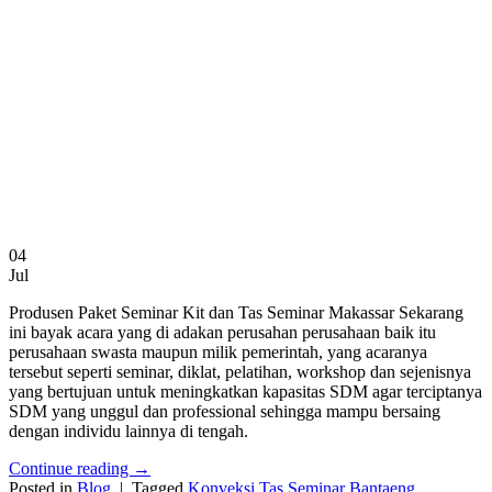
04
Jul
Produsen Paket Seminar Kit dan Tas Seminar Makassar Sekarang
ini bayak acara yang di adakan perusahan perusahaan baik itu
perusahaan swasta maupun milik pemerintah, yang acaranya
tersebut seperti seminar, diklat, pelatihan, workshop dan sejenisnya
yang bertujuan untuk meningkatkan kapasitas SDM agar terciptanya
SDM yang unggul dan professional sehingga mampu bersaing
dengan individu lainnya di tengah.
Continue reading
→
Posted in
Blog
|
Tagged
Konveksi Tas Seminar Bantaeng
,