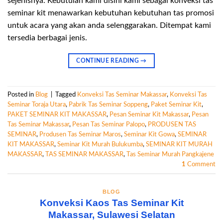
sejenisnya. Kebutulan kami disini kami sebagai konveksi tas
seminar kit menawarkan kebutuhan kebutuhan tas promosi
untuk acara yang akan anda selenggarakan. Ditempat kami
tersedia berbagai jenis.
CONTINUE READING
→
Posted in
Blog
|
Tagged
Konveksi Tas Seminar Makassar
,
Konveksi Tas
Seminar Toraja Utara
,
Pabrik Tas Seminar Soppeng
,
Paket Seminar Kit
,
PAKET SEMINAR KIT MAKASSAR
,
Pesan Seminar Kit Makassar
,
Pesan
Tas Seminar Makassar
,
Pesan Tas Seminar Palopo
,
PRODUSEN TAS
SEMINAR
,
Produsen Tas Seminar Maros
,
Seminar Kit Gowa
,
SEMINAR
KIT MAKASSAR
,
Seminar Kit Murah Bulukumba
,
SEMINAR KIT MURAH
MAKASSAR
,
TAS SEMINAR MAKASSAR
,
Tas Seminar Murah Pangkajene
1
Comment
BLOG
Konveksi Kaos Tas Seminar Kit
Makassar, Sulawesi Selatan