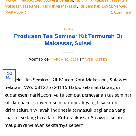
MURAH MAKASSAR
,
Souvenir Seminar
,
Tas Jinjing Makassar
,
Tas Murah
Makassar
,
Tas Ransel
,
Tas Ransel Makassar
,
Tas Seminar
,
TAS SEMINAR
MAKASSAR
1
Comment
BLOG
Produsen Tas Seminar Kit Termurah Di
Makassar, Sulsel
POSTED ON
MARCH 10, 2023
BY
WEBMASTER
10
Mar
Konveksi Tas Seminar Kit Murah Kota Makassar , Sulawesi
Selatan | WA. 081225724115 Haloo selamat datang di
gudangseminarkit.com yaitu tempat pemesanan tas seminar
kit dan paket souvenir seminar murah yang bisa kirim –
kirim seluruh wilayah Indonesia termasuk bagi anda yang
saat ini sedang berada di Kota Makassar Sulawesi selatn
maupun di wilayah sekitarnya seperti.