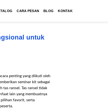
ATALOG
CARA PESAN
BLOG
KONTAK
ngsional untuk
cara penting yang diikuti oleh
emberikan seminar kit sebagai
 tas ransel. Tas ransel tidak
anfaat lain yang membuatnya
ilihan favorit, serta
peserta.