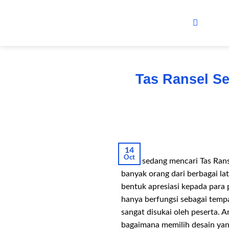
Skip
to
content
Tas Ransel Se
14
Oct
Anda sedang mencari Tas Ranse
banyak orang dari berbagai la
bentuk apresiasi kepada para p
hanya berfungsi sebagai temp
sangat disukai oleh peserta. A
bagaimana memilih desain yan