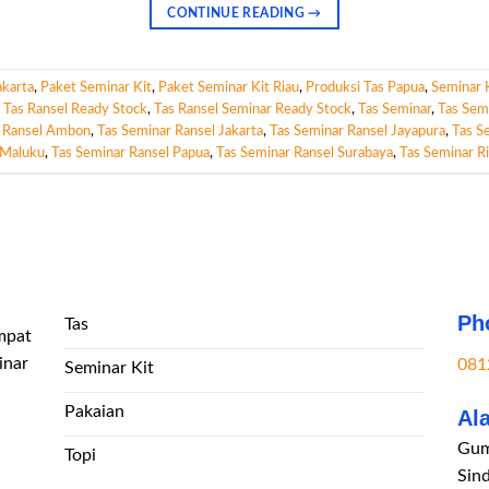
CONTINUE READING
→
akarta
,
Paket Seminar Kit
,
Paket Seminar Kit Riau
,
Produksi Tas Papua
,
Seminar 
,
Tas Ransel Ready Stock
,
Tas Ransel Seminar Ready Stock
,
Tas Seminar
,
Tas Sem
r Ransel Ambon
,
Tas Seminar Ransel Jakarta
,
Tas Seminar Ransel Jayapura
,
Tas S
 Maluku
,
Tas Seminar Ransel Papua
,
Tas Seminar Ransel Surabaya
,
Tas Seminar R
Ph
Tas
mpat
inar
081
Seminar Kit
Pakaian
Al
Gum
Topi
Sin