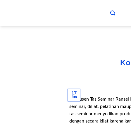
Skip
to
content
Ko
17
Jun
Produsen Tas Seminar Ransel 
seminar, dillat, pelatihan m
tas seminar menyedikan produk
dengan secara kilat karena ka