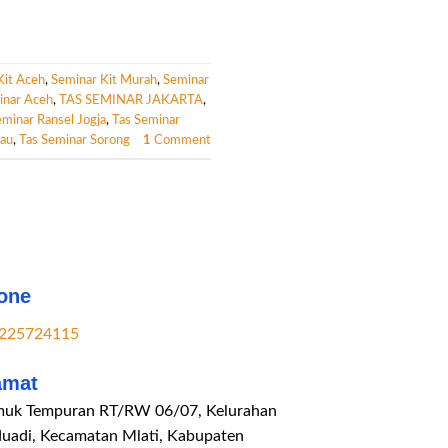
Kit Aceh
,
Seminar Kit Murah
,
Seminar
inar Aceh
,
TAS SEMINAR JAKARTA
,
eminar Ransel Jogja
,
Tas Seminar
iau
,
Tas Seminar Sorong
1
Comment
one
225724115
amat
uk Tempuran RT/RW 06/07, Kelurahan
duadi, Kecamatan Mlati, Kabupaten