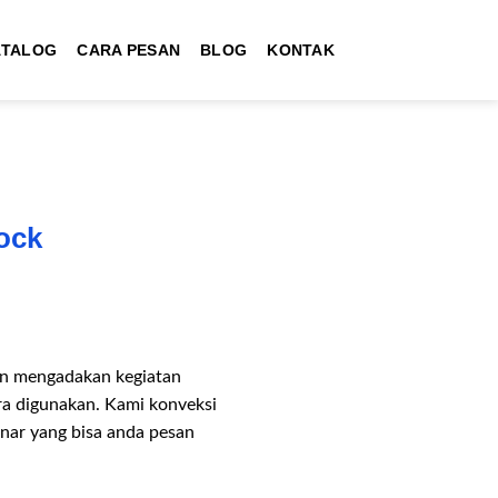
ATALOG
CARA PESAN
BLOG
KONTAK
A
ock
kan mengadakan kegiatan
ra digunakan. Kami konveksi
inar yang bisa anda pesan