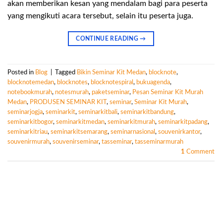
akan memberikan kesan yang mendalam bagi para peserta
yang mengikuti acara tersebut, selain itu peserta juga.
CONTINUE READING
→
Posted in
Blog
|
Tagged
Bikin Seminar Kit Medan
,
blocknote
,
blocknotemedan
,
blocknotes
,
blocknotespiral
,
bukuagenda
,
notebookmurah
,
notesmurah
,
paketseminar
,
Pesan Seminar Kit Murah
Medan
,
PRODUSEN SEMINAR KIT
,
seminar
,
Seminar Kit Murah
,
seminarjogja
,
seminarkit
,
seminarkitbali
,
seminarkitbandung
,
seminarkitbogor
,
seminarkitmedan
,
seminarkitmurah
,
seminarkitpadang
,
seminarkitriau
,
seminarkitsemarang
,
seminarnasional
,
souvenirkantor
,
souvenirmurah
,
souvenirseminar
,
tasseminar
,
tasseminarmurah
1
Comment