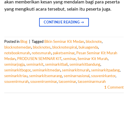
akan memberikan kesan yang mendalam bagi para peserta
yang mengikuti acara tersebut, selain itu peserta juga.
CONTINUE READING
→
Posted in
Blog
|
Tagged
Bikin Seminar Kit Medan
,
blocknote
,
blocknotemedan
,
blocknotes
,
blocknotespiral
,
bukuagenda
,
notebookmurah
,
notesmurah
,
paketseminar
,
Pesan Seminar Kit Murah
Medan
,
PRODUSEN SEMINAR KIT
,
seminar
,
Seminar Kit Murah
,
seminarjogja
,
seminarkit
,
seminarkitbali
,
seminarkitbandung
,
seminarkitbogor
,
seminarkitmedan
,
seminarkitmurah
,
seminarkitpadang
,
seminarkitriau
,
seminarkitsemarang
,
seminarnasional
,
souvenirkantor
,
souvenirmurah
,
souvenirseminar
,
tasseminar
,
tasseminarmurah
1
Comment