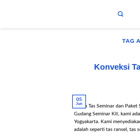
Skip
to
content
TAG 
Konveksi Ta
05
Jun
Pesan Tas Seminar dan Paket 
Gudang Seminar Kit, kami adal
Yogyakarta. Kami menyediakan
adalah seperti tas ransel, tas 