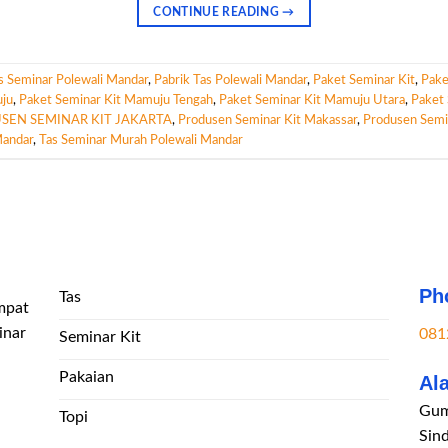
CONTINUE READING
→
s Seminar Polewali Mandar
,
Pabrik Tas Polewali Mandar
,
Paket Seminar Kit
,
Pake
uju
,
Paket Seminar Kit Mamuju Tengah
,
Paket Seminar Kit Mamuju Utara
,
Paket 
SEN SEMINAR KIT JAKARTA
,
Produsen Seminar Kit Makassar
,
Produsen Semin
Mandar
,
Tas Seminar Murah Polewali Mandar
Ph
Tas
mpat
inar
081
Seminar Kit
Pakaian
Al
Gum
Topi
Sin