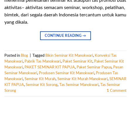
menerima pemesanan seminar kit ataupun tas promosi buat
aktivitas– aktivitas semacam seminar, workshop, pelatihan,
bimtek, dari segala daerah Indonesia tercantum untuk kamu
yang dikala.
CONTINUE READING
→
Posted in
Blog
|
Tagged
Bikin Seminar Kit Manokwari
,
Konveksi Tas
Manokwari
,
Pabrik Tas Manokwari
,
Paket Seminar Kit
,
Paket Seminar Kit
Manokwari
,
PAKET SEMINAR KIT PAPUA
,
Paket Seminar Papua
,
Pesan
Seminar Manokwari
,
Produsen Seminar Kit Manokwari
,
Produsen Tas
Manokwari
,
Seminar Kit Murah
,
Seminar Kit Murah Manokwari
,
SEMINAR
KIT PAPUA
,
Seminar Kit Sorong
,
Tas Seminar Manokwari
,
Tas Seminar
Sorong
1
Comment