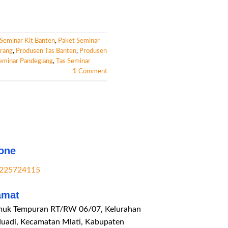
Seminar Kit Banten
,
Paket Seminar
erang
,
Produsen Tas Banten
,
Produsen
eminar Pandeglang
,
Tas Seminar
1
Comment
one
225724115
amat
uk Tempuran RT/RW 06/07, Kelurahan
duadi, Kecamatan Mlati, Kabupaten