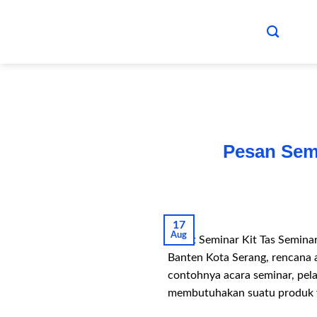
Skip
to
content
Pesan Semi
17
Aug
Paket Seminar Kit Tas Semina
Banten Kota Serang, rencana 
contohnya acara seminar, pel
membutuhakan suatu produk y