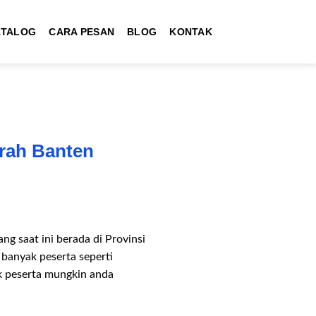
ATALOG
CARA PESAN
BLOG
KONTAK
erah Banten
g saat ini berada di Provinsi
banyak peserta seperti
k peserta mungkin anda