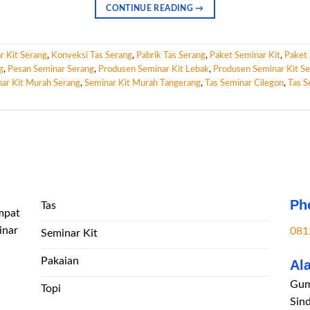
CONTINUE READING
→
r Kit Serang
,
Konveksi Tas Serang
,
Pabrik Tas Serang
,
Paket Seminar Kit
,
Paket 
g
,
Pesan Seminar Serang
,
Produsen Seminar Kit Lebak
,
Produsen Seminar Kit S
ar Kit Murah Serang
,
Seminar Kit Murah Tangerang
,
Tas Seminar Cilegon
,
Tas S
Ph
Tas
mpat
inar
081
Seminar Kit
Pakaian
Al
Gum
Topi
Sin