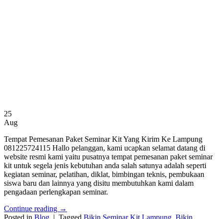
25
Aug
Tempat Pemesanan Paket Seminar Kit Yang Kirim Ke Lampung
081225724115 Hallo pelanggan, kami ucapkan selamat datang di
website resmi kami yaitu pusatnya tempat pemesanan paket seminar
kit untuk segela jenis kebutuhan anda salah satunya adalah seperti
kegiatan seminar, pelatihan, diklat, bimbingan teknis, pembukaan
siswa baru dan lainnya yang disitu membutuhkan kami dalam
pengadaan perlengkapan seminar.
Continue reading
→
Posted in
Blog
|
Tagged
Bikin Seminar Kit Lampung
,
Bikin