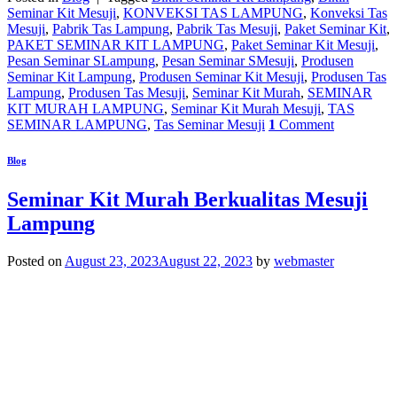
Seminar Kit Mesuji
,
KONVEKSI TAS LAMPUNG
,
Konveksi Tas
Mesuji
,
Pabrik Tas Lampung
,
Pabrik Tas Mesuji
,
Paket Seminar Kit
,
PAKET SEMINAR KIT LAMPUNG
,
Paket Seminar Kit Mesuji
,
Pesan Seminar SLampung
,
Pesan Seminar SMesuji
,
Produsen
Seminar Kit Lampung
,
Produsen Seminar Kit Mesuji
,
Produsen Tas
Lampung
,
Produsen Tas Mesuji
,
Seminar Kit Murah
,
SEMINAR
KIT MURAH LAMPUNG
,
Seminar Kit Murah Mesuji
,
TAS
SEMINAR LAMPUNG
,
Tas Seminar Mesuji
1
Comment
Blog
Seminar Kit Murah Berkualitas Mesuji
Lampung
Posted on
August 23, 2023
August 22, 2023
by
webmaster