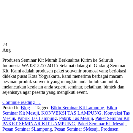
23
Aug
Produsen Seminar Kit Murah Berkualitas Kirim ke Seluruh
Indonesia WA 081225724115 Selamat datang di Gudang Seminar
Kit, Kami adalah produsen paket souvenir promosi yang berlokasi
didekat pusat Kota Yogyakarta, kami menerima berbagai macam
pesanan produk souvenir yang mungkin anda butuhkan untuk
melancarkan kegiatan anda seperti seminar, pelatihan, bimtek dan
sejenisnya agar peserta yang mengikuti event.
Continue reading
→
Posted in
Blog
|
Tagged
Bikin Seminar Kit Lampung
,
Bikin
Seminar Kit Mesuji
,
KONVEKSI TAS LAMPUNG
,
Konveksi Tas
Mesuji
,
Pabrik Tas Lampung
,
Pabrik Tas Mesuji
,
Paket Seminar Kit
,
PAKET SEMINAR KIT LAMPUNG
,
Paket Seminar Kit Mesuji
,
Pesan Seminar SLampung
,
Pesan Seminar SMesuji
,
Produsen