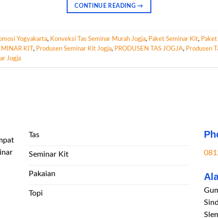
CONTINUE READING
→
romosi Yogyakarta
,
Konveksi Tas Seminar Murah Jogja
,
Paket Seminar Kit
,
Paket
MINAR KIT
,
Produsen Seminar Kit Jogja
,
PRODUSEN TAS JOGJA
,
Produsen T
ar Jogja
Ph
Tas
mpat
inar
081
Seminar Kit
Pakaian
Al
Gum
Topi
Sin
Sle