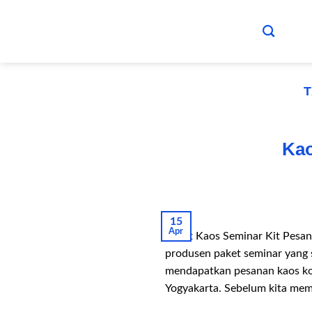
Skip
to
content
Kao
15
Apr
Paket Kaos Seminar Kit Pesan
produsen paket seminar yang 
mendapatkan pesanan kaos kom
Yogyakarta. Sebelum kita me