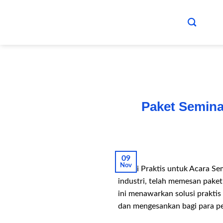
Skip
to
content
Paket Semina
09
Nov
Solusi Praktis untuk Acara S
industri, telah memesan pake
ini menawarkan solusi prakti
dan mengesankan bagi para pes