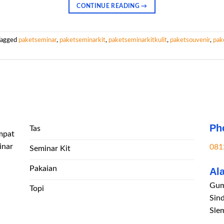
CONTINUE READING
→
Tagged
paketseminar
,
paketseminarkit
,
paketseminarkitkulit
,
paketsouvenir
,
pak
Ph
Tas
mpat
inar
081
Seminar Kit
Pakaian
Al
Gum
Topi
Sin
Sle