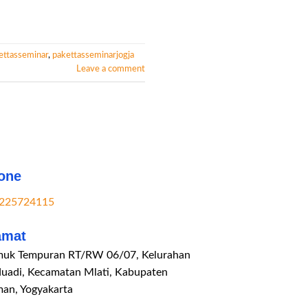
ettasseminar
,
pakettasseminarjogja
Leave a comment
one
225724115
amat
uk Tempuran RT/RW 06/07, Kelurahan
duadi, Kecamatan Mlati, Kabupaten
man, Yogyakarta