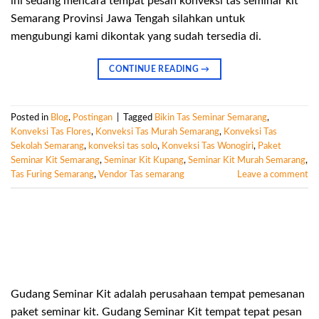
ini sedang mencara tempat pesan konveksi tas seminar kit
Semarang Provinsi Jawa Tengah silahkan untuk
mengubungi kami dikontak yang sudah tersedia di.
CONTINUE READING
→
Posted in
Blog
,
Postingan
|
Tagged
Bikin Tas Seminar Semarang
,
Konveksi Tas Flores
,
Konveksi Tas Murah Semarang
,
Konveksi Tas
Sekolah Semarang
,
konveksi tas solo
,
Konveksi Tas Wonogiri
,
Paket
Seminar Kit Semarang
,
Seminar Kit Kupang
,
Seminar Kit Murah Semarang
,
Tas Furing Semarang
,
Vendor Tas semarang
Leave a comment
Gudang Seminar Kit adalah perusahaan tempat pemesanan
paket seminar kit. Gudang Seminar Kit tempat tepat pesan