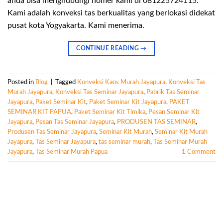
anda bisa menghubungi nomer kami di 081225724115.
Kami adalah konveksi tas berkualitas yang berlokasi didekat
pusat kota Yogyakarta. Kami menerima.
CONTINUE READING
→
Posted in
Blog
|
Tagged
Konveksi Kaos Murah Jayapura
,
Konveksi Tas
Murah Jayapura
,
Konveksi Tas Seminar Jayapura
,
Pabrik Tas Seminar
Jayapura
,
Paket Seminar Kit
,
Paket Seminar Kit Jayapura
,
PAKET
SEMINAR KIT PAPUA
,
Paket Seminar Kit Timika
,
Pesan Seminar Kit
Jayapura
,
Pesan Tas Seminar Jayapura
,
PRODUSEN TAS SEMINAR
,
Produsen Tas Seminar Jayapura
,
Seminar Kit Murah
,
Seminar Kit Murah
Jayapura
,
Tas Seminar Jayapura
,
tas seminar murah
,
Tas Seminar Murah
Jayapura
,
Tas Seminar Murah Papua
1
Comment