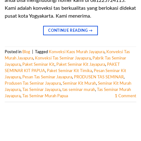
anda bisa menghubungi nomer kami di 081225724115.
Kami adalah konveksi tas berkualitas yang berlokasi didekat
pusat kota Yogyakarta. Kami menerima.
CONTINUE READING
→
Posted in
Blog
|
Tagged
Konveksi Kaos Murah Jayapura
,
Konveksi Tas
Murah Jayapura
,
Konveksi Tas Seminar Jayapura
,
Pabrik Tas Seminar
Jayapura
,
Paket Seminar Kit
,
Paket Seminar Kit Jayapura
,
PAKET
SEMINAR KIT PAPUA
,
Paket Seminar Kit Timika
,
Pesan Seminar Kit
Jayapura
,
Pesan Tas Seminar Jayapura
,
PRODUSEN TAS SEMINAR
,
Produsen Tas Seminar Jayapura
,
Seminar Kit Murah
,
Seminar Kit Murah
Jayapura
,
Tas Seminar Jayapura
,
tas seminar murah
,
Tas Seminar Murah
Jayapura
,
Tas Seminar Murah Papua
1
Comment